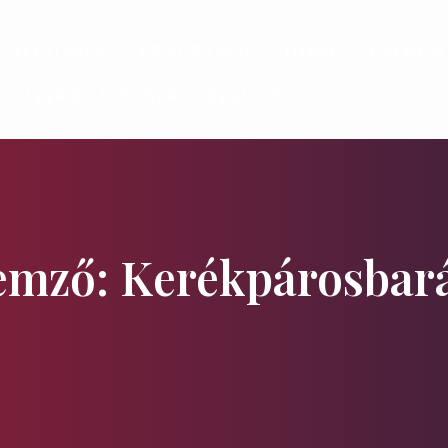
gáltatások
Programok
Hírek
Látniv
Ízek és Kincsek
Szállás
lemző: Kerékpárosbar