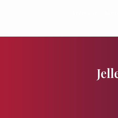
Kezdőlap
Szol
Jel