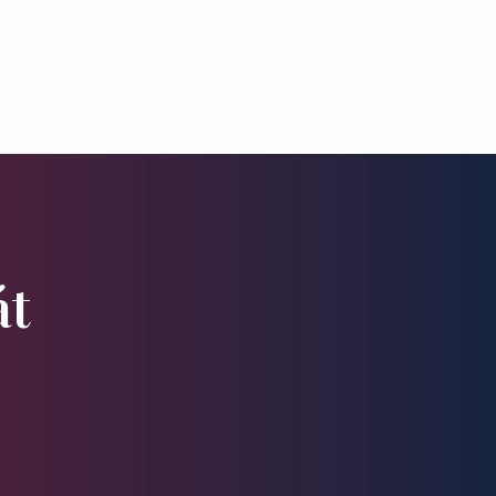
alók
át