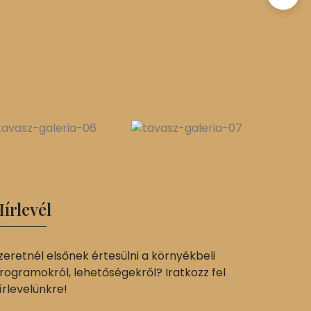
írlevél
zeretnél elsőnek értesülni a környékbeli
rogramokról, lehetőségekről? Iratkozz fel
írlevelünkre!