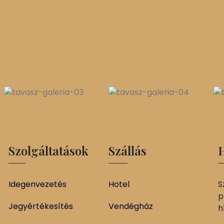
Szolgáltatások
Szállás
H
Idegenvezetés
Hotel
S
p
Jegyértékesítés
Vendégház
h