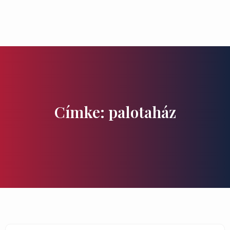
Ízek és Kincsek
Címke: palotaház