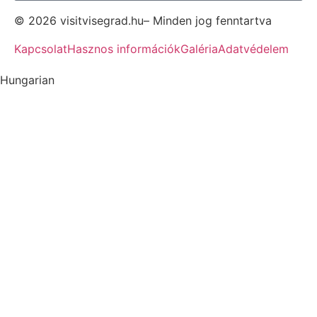
© 2026 visitvisegrad.hu– Minden jog fenntartva
Kapcsolat
Hasznos információk
Galéria
Adatvédelem
Hungarian