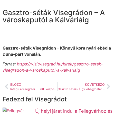
Gasztro-séták Visegrádon – A
városkaputól a Kálváriáig
Gasztro-séták Visegrádon – Könnyű kora nyári ebéd a
Duna-part vonalán.
Forrás:
https://visitvisegrad.hu/hirek/gasztro-setak-
visegradon-a-varoskaputol-a-kalvariaig
ELŐZŐ
KÖVETKEZŐ
Interjú a visegrádi E-BIKE központi alakjával, Müller Antallal
Gasztro séták+ (Egy kihagyhatatlan kitérő a dömösi prépostsági romok felé)
Fedezd fel Visegrádot
Új helyi járat indul a Fellegvárhoz és