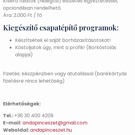
Kísérő falatok (hidegtál) előzetes egyeztetéssel,
opcionálisan rendelhető.
Ára: 2.000 Ft / fő
Kiegészítő csapatépítő programok:
Készítsétek el saját borházasításotokat!
Kóstoljatok úgy, mint a profik! (Borkóstolás
alapjai)
Fizetés: készpénzben vagy átutalással (bankkártyás
fizetésre nincs lehetőség)
Elérhetőségek:
Tel.:
+36 30 400 4209
E-mail:
andapinceszet@gmail.com
Weboldal:
andapinceszet.hu