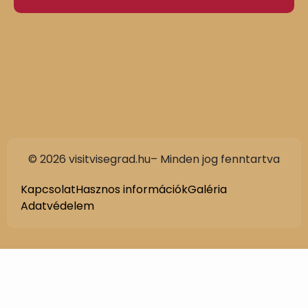
© 2026 visitvisegrad.hu– Minden jog fenntartva
Kapcsolat
Hasznos információk
Galéria
Adatvédelem