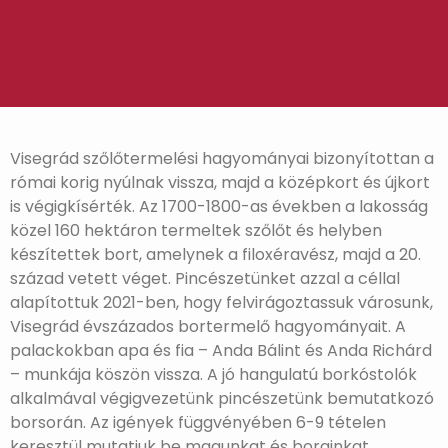
Visegrád szőlőtermelési hagyományai bizonyítottan a
római korig nyúlnak vissza, majd a középkort és újkort
is végigkísérték. Az 1700-1800-as években a lakosság
közel 160 hektáron termeltek szőlőt és helyben
készítettek bort, amelynek a filoxéravész, majd a 20.
század vetett véget. Pincészetünket azzal a céllal
alapítottuk 2021-ben, hogy felvirágoztassuk városunk,
Visegrád évszázados bortermelő hagyományait. A
palackokban apa és fia – Anda Bálint és Anda Richárd
– munkája köszön vissza. A jó hangulatú borkóstolók
alkalmával végigvezetünk pincészetünk bemutatkozó
borsorán. Az igények függvényében 6-9 tételen
keresztül mutatjuk be magunkat és borainkat,