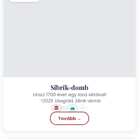
Sibrik-domb
Utazz 1700 évet egy laza sétával!
📍
2025 Visegrád, Sibrik-domb
🏛️
🏔️
🦅
Tovább →