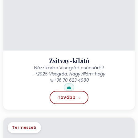
Zsitvay-kilátó
Nézz körbe Visegrád csúcsáról!
📍
2025 Visegrád, Nagyvillám-hegy
📞
+36 70 623 4080
🏔️
Tovább →
Természeti