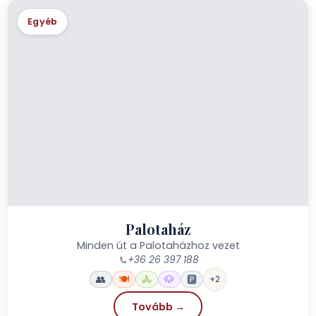
Egyéb
Palotaház
Minden út a Palotaházhoz vezet
📞
+36 26 397 188
👥
🍽️
🚴
🐶
🅿️
+2
Tovább →