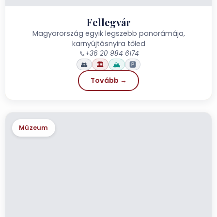
Fellegvár
Magyarország egyik legszebb panorámája,
karnyújtásnyira tőled
📞
+36 20 984 6174
👥
🏛️
🏔️
🅿️
Tovább →
Múzeum