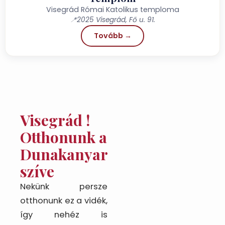
Visegrád Római Katolikus temploma
📍
2025 Visegrád, Fő u. 91.
Tovább →
Visegrád !
Otthonunk a
Dunakanyar
szíve
Nekünk persze
otthonunk ez a vidék,
így nehéz is