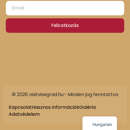
Feliratkozás
© 2026 visitvisegrad.hu– Minden jog fenntartva
Slovak
German
Kapcsolat
Hasznos információk
Galéria
Adatvédelem
English
Hungarian