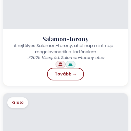
Salamon-torony
A rejtélyes Salamon-torony, ahol nap mint nap
megelevenedik a történelem
📍
2025 Visegrád, Salamon-torony utca
🏛️
🏔️
Tovább →
Kilátó