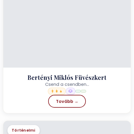
Bertényi Miklós Füvészkert
Csend a csendben…
👨‍👩‍👧
🐶
Tovább →
Történelmi