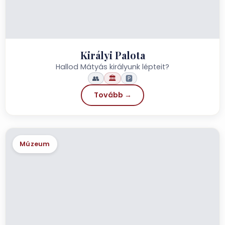
Királyi Palota
Hallod Mátyás királyunk lépteit?
👥
🏛️
🅿️
Tovább →
Múzeum