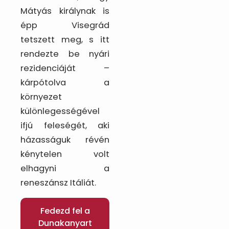
Mátyás királynak is
épp Visegrád
tetszett meg, s itt
rendezte be nyári
rezidenciáját –
kárpótolva a
környezet
különlegességével
ifjú feleségét, aki
házasságuk révén
kénytelen volt
elhagyni a
reneszánsz Itáliát.
Fedezd fel a
Dunakanyart