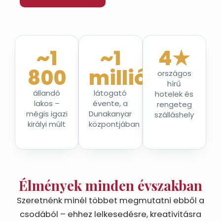
~1
~1
4★
800
millió
országos
hírű
állandó
látogató
hotelek és
lakos –
évente, a
rengeteg
mégis igazi
Dunakanyar
szálláshely
királyi múlt
központjában
Élmények minden évszakban
Szeretnénk minél többet megmutatni ebből a
csodából – ehhez lelkesedésre, kreativitásra