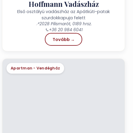
Hoffmann Vadászház
Első osztályú vadászház az Apátkúti-patak
szurdokkapuja felett
📍
2028 Pilismarót, 0189 hrsz.​​​​​​​
📞
+36 20 984 6041​​​​​​​​​​​​​​
Tovább →
Apartman - Vendégház