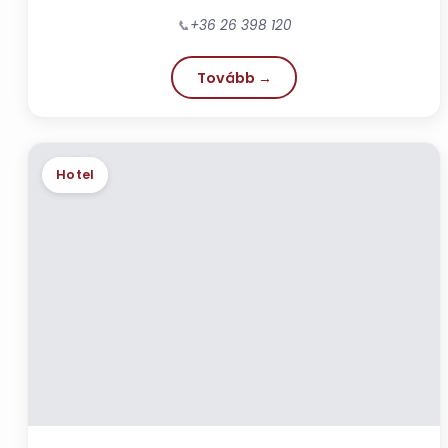
📞
+36 26 398 120
Tovább →
Hotel