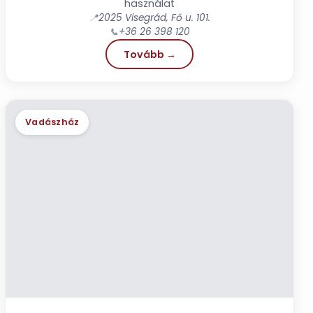
használat
📍
2025 Visegrád, Fő u. 101.
📞
+36 26 398 120
Tovább →
Vadászház