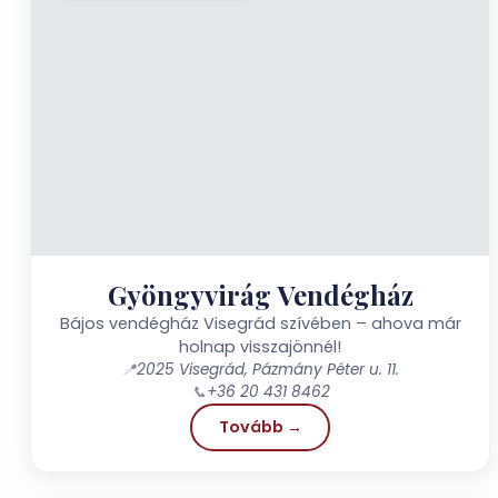
Gyöngyvirág Vendégház
Bájos vendégház Visegrád szívében – ahova már
holnap visszajönnél!
📍
2025 Visegrád, Pázmány Péter u. 11.
📞
+36 20 431 8462
Tovább →