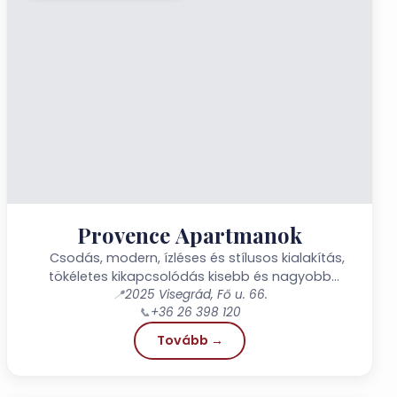
Provence Apartmanok
Csodás, modern, ízléses és stílusos kialakítás,
tökéletes kikapcsolódás kisebb és nagyobb
társaságok, baráti kikapcsolódásra vagy családi...
📍
2025 Visegrád, Fő u. 66.
📞
+36 26 398 120
Tovább →