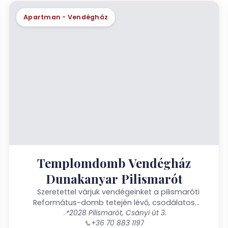
Apartman - Vendégház
Templomdomb Vendégház
Dunakanyar Pilismarót
Szeretettel várjuk vendégeinket a pilismaróti
Református-domb tetején lévő, csodálatos
panorámával rendelkező, felújított
📍
2028 Pilismarót, Csányi út 3.
📞
+36 70 883 1197
parasztházunkba! Pilismarót legfestőibb...