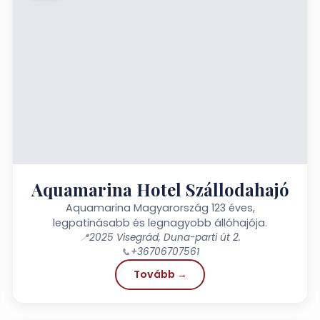
Aquamarina Hotel Szállodahajó
Aquamarina Magyarország 123 éves,
legpatinásabb és legnagyobb állóhajója.
📍
2025 Visegrád, Duna-parti út 2.
📞
+36706707561
Tovább →