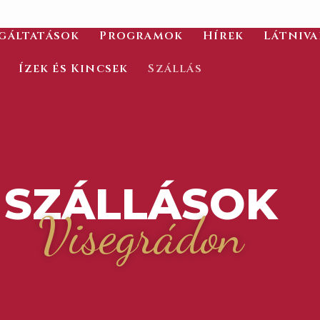
gáltatások
Programok
Hírek
Látniv
Ízek és Kincsek
Szállás
SZÁLLÁSOK
Visegrádon