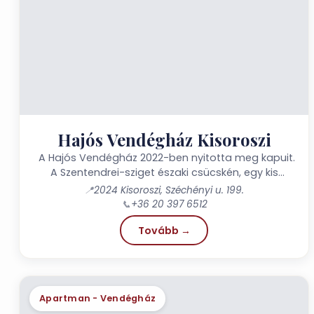
Hajós Vendégház Kisoroszi
A Hajós Vendégház 2022-ben nyitotta meg kapuit.
A Szentendrei-sziget északi csücskén, egy kis
faluban Kisorosziban. Vendégházunk csendes,...
📍
2024 Kisoroszi, Széchényi u. 199.
📞
+36 20 397 6512
Tovább →
Apartman - Vendégház