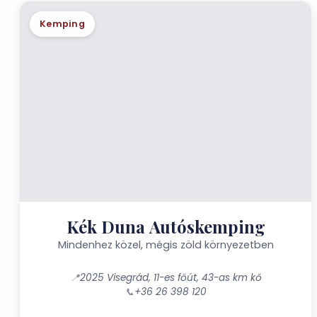
Kemping
Kék Duna Autóskemping
Mindenhez közel, mégis zöld környezetben
📍
2025 Visegrád, 11-es főút, 43-as km kő
📞
+36 26 398 120