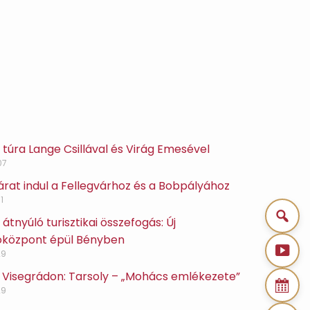
túra Lange Csillával és Virág Emesével
07
 járat indul a Fellegvárhoz és a Bobpályához
1
átnyúló turisztikai összefogás: Új
óközpont épül Bényben
29
 Visegrádon: Tarsoly – „Mohács emlékezete”
29