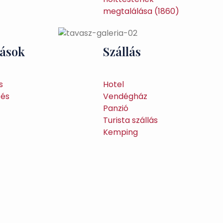
tások
Szállás
s
Hotel
tés
Vendégház
Panzió
Turista szállás
Kemping