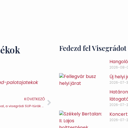
tékok
Fedezd fel Visegrádot
Hangoló 
2026-08-
Új helyi
ad-palotajatekok
2026-07-3
Határon 
látogat
KÖVETKEZŐ
2026-07-
Interjú Gyurián Zoltánnal, a visegrádi SUP-túrák állandó szervezőjével
Koncert
2026-07-