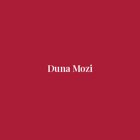
Ízek és Kincsek
Duna Mozi