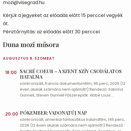
mozi@visegrad.hu
Kérjük a jegyeket az előadás előtt 15 perccel vegyék
át.
Pénztárnyitás: az előadás előtt 30 perccel
Duna mozi műsora
AUGUSZTUS 8. SZOMBAT
SACRÉ COEUR – A SZENT SZÍV CSODÁLATOS
18:00
HATALMA
szinkronizált, francia dokumentumfilm, 95 perc, 2026 (12
éven aluliak számára nem ajánlott!) Rendező: Sabrina
Gunnell, Steven Gunnell Főszereplők: Abbé Louis
Bardon, Caroline Beghain, Lucas Bourgery Isten
bekorlátozhatatlan szeretetéről és a Szent Szív
PÓKEMBER: VADONATÚJ NAP
tiszteletéről készült ez a rendhagyó dokumentumfilm.
20:00
Sacré Coeur címmel tavaly ősszel mutatták be
szinkronizált, amerikai fantasztikus kalandfilm, 145 perc,
Franciaországban a filmet, amely váratlan sikert és
2026 (12 éven aluliak számára nem ajánlott!) Rendező:
megtérési hullámot indított: néhány hónap alatt