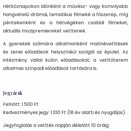
Hétköznapokon időnként a művész- vagy komolyabb
hangvételű drámai, tematikus filmeké a főszerep, míg
péntekenként és a hétvégéken családi filmeket,
aktuális mozipremiereket vetítenek.
A gyerekek számára alkalmanként matinévetítések
és zenei előadások helyszínéül szolgál az épület. Az
intézmény vállal külön előadásokat, a vetítőterem
alkalmas színpadi előadások tartására is.
Jegyárak
Felnőtt: 1.500 Ft
Kedvezményes jegy: 1.100 Ft (18 év alatti és nyugdíjas)
Jegyfoglalás a vetítés napján délelőtt 10 óráig: