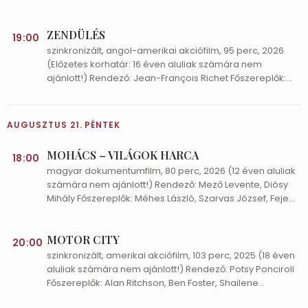
házimacska, nyaralás közben eltéved, és egy kalandos
változásokat indít be a testében, és végül odáig fajul,
utazáson keresztül talál vissza otthonába. Útitársául a
hogy már a létezését fenyegeti. Éppen akkor, amikor
ZENDÜLÉS
legváratlanabb bajtársak szegődnek, akiket egy
19:00
egészen újfajta bűncselekmények kezdenek terjedni a
macska csak el tud képzelni: egy mókás, butuska kutya
szinkronizált, angol-amerikai akciófilm, 95 perc, 2026
városban, és neki élete legnagyobb kihívásával
és egy öreg, bölcs madár. (port.hu)
(Előzetes korhatár: 16 éven aluliak számára nem
kellene szembenéznie. (port.hu)
ajánlott!) Rendező: Jean-François Richet Főszereplők:
Jason Statham, Annabelle Wallis, Adrian Lester Cole
Read szemtanúja lesz milliárdos főnöke
meggyilkolásának, ráadásul rá akarják húzni a vizes
AUGUSZTUS 21. PÉNTEK
lepedőt. Felszáll egy teherhajóra, és egyszemélyes
kereszteshadjáratot indít a valódi elkövetőkkel
MOHÁCS – VILÁGOK HARCA
18:00
szemben, s közben egy nemzetközi összeesküvés
magyar dokumentumfilm, 80 perc, 2026 (12 éven aluliak
nyomaira is rábukkan. (port.hu)
számára nem ajánlott!) Rendező: Mező Levente, Diósy
Mihály Főszereplők: Méhes László, Szarvas József, Fejes
Csilla, Raul Ionescu A Rubicon legújabb történelmi
dokumentumfilmje a mohácsi csata 500. évfordulója
MOTOR CITY
alkalmából készült, és új kutatási eredményekre
20:00
támaszkodva, nemzetközi történészek bevonásával
szinkronizált, amerikai akciófilm, 103 perc, 2025 (18 éven
mutatja be a magyar történelem egyik
aluliak számára nem ajánlott!) Rendező: Potsy Ponciroli
legmeghatározóbb ütközetét. A film magyar, török és
Főszereplők: Alan Ritchson, Ben Foster, Shailene
olasz szakértők megszólalásaival tárja fel a csatához
Woodley 1970, Detroit. John Miller beleszeret a helyi