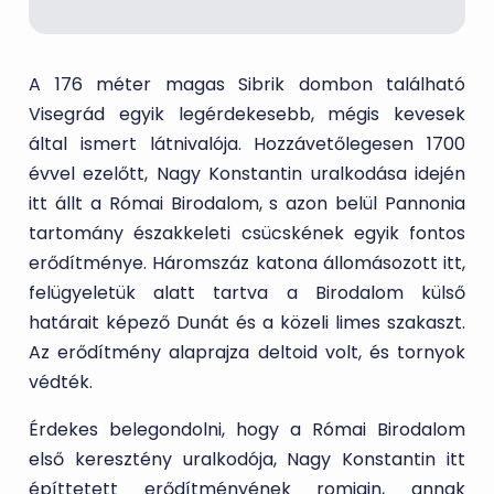
A 176 méter magas Sibrik dombon található
Visegrád egyik legérdekesebb, mégis kevesek
által ismert látnivalója. Hozzávetőlegesen 1700
évvel ezelőtt, Nagy Konstantin uralkodása idején
itt állt a Római Birodalom, s azon belül Pannonia
tartomány északkeleti csücskének egyik fontos
erődítménye. Háromszáz katona állomásozott itt,
felügyeletük alatt tartva a Birodalom külső
határait képező Dunát és a közeli limes szakaszt.
Az erődítmény alaprajza deltoid volt, és tornyok
védték.
Érdekes belegondolni, hogy a Római Birodalom
első keresztény uralkodója, Nagy Konstantin itt
építtetett erődítményének romjain, annak