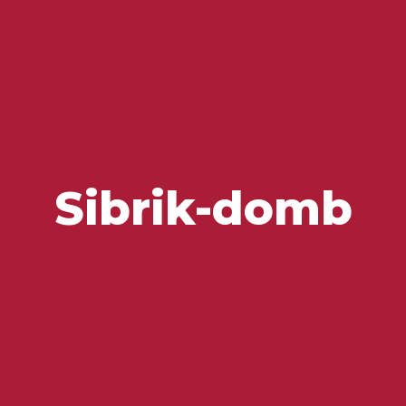
Ízek és Kincsek
Sibrik-domb