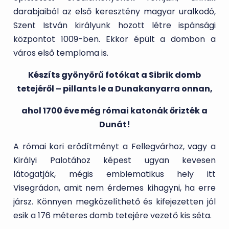
darabjaiból az első keresztény magyar uralkodó,
Szent István királyunk hozott létre ispánsági
központot 1009-ben. Ekkor épült a dombon a
város első temploma is.
Készíts gyönyörű fotókat a Sibrik domb
tetejéről – pillants le a Dunakanyarra onnan,
ahol 1700 éve még római katonák őrizték a
Dunát!
A római kori erődítményt a Fellegvárhoz, vagy a
Királyi Palotához képest ugyan kevesen
látogatják, mégis emblematikus hely itt
Visegrádon, amit nem érdemes kihagyni, ha erre
jársz. Könnyen megközelíthető és kifejezetten jól
esik a 176 méteres domb tetejére vezető kis séta.