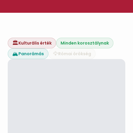
🏛️
Kulturális érték
Minden korosztálynak
🏔️
🦅
Panorámás
Római örökség