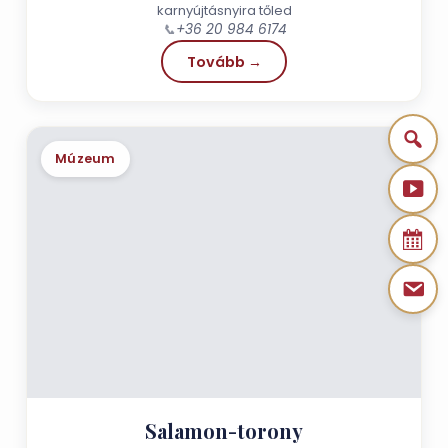
karnyújtásnyira tőled
📞
+36 20 984 6174
Tovább →
Múzeum
Salamon-torony