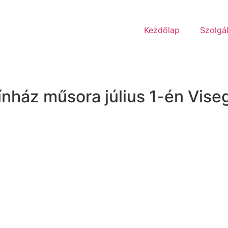
Kezdőlap
Szolgá
ínház műsora július 1-én Vis