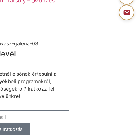
n: Tarsoly – „Mohács
levél
etnél elsőnek értesülni a
yékbeli programokról,
tőségekről? Iratkozz fel
velünkre!
eliratkozás