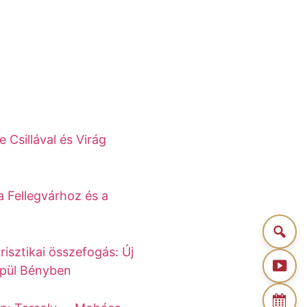
 Csillával és Virág
 a Fellegvárhoz és a
risztikai összefogás: Új
épül Bényben