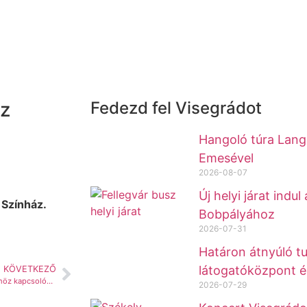
áz
Fedezd fel Visegrádot
Hangoló túra Lange
Emesével
2026-08-07
Új helyi járat indul
 Színház.
Bobpályához
2026-07-31
Határon átnyúló tu
látogatóközpont 
KÖVETKEZŐ
Az augusztus 20-i ünnepi körhöz kapcsolódó visegrádi programok
2026-07-29