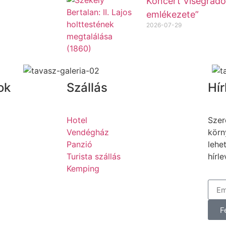
Koncert Visegrádo
emlékezete”
2026-07-29
ok
Szállás
Hír
Hotel
Szer
Vendégház
körn
Panzió
lehe
Turista szállás
hírle
Kemping
F