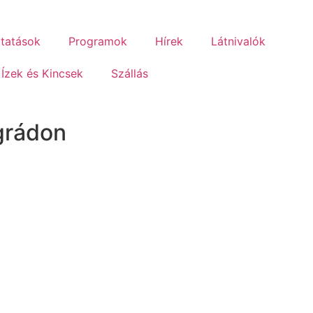
ltatások
Programok
Hírek
Látnivalók
Ízek és Kincsek
Szállás
egrádon