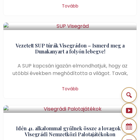
Tovább
Vezetett SUP túrák Visegrádon – Ismerd meg a
Dunakanyart a folyón lebegve!
A SUP kapcsán igazán elmondhatjuk, hogy az
utóbbi években meghódította a világot. Tavak,
Tovább
Idén 41. alkalommal gyűlnek össze a lovagok a
Visegrádi Nemzetközi Palotajátékokon