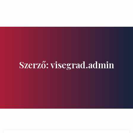
Ízek és Kincsek
Szerző:
visegrad.admin