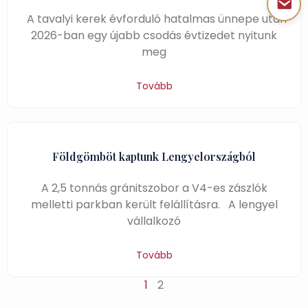
A tavalyi kerek évforduló hatalmas ünnepe után
2026-ban egy újabb csodás évtizedet nyitunk
meg
Tovább
Földgömböt kaptunk Lengyelországból
A 2,5 tonnás gránitszobor a V4-es zászlók
melletti parkban került felállításra. A lengyel
vállalkozó
Tovább
1
2