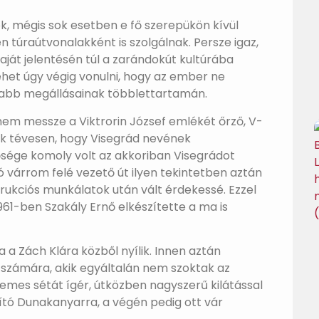
ok, mégis sok esetben e fő szerepükön kívül
n túraútvonalakként is szolgálnak. Persze igaz,
át jelentésén túl a zarándokút kultúrába
het úgy végig vonulni, hogy az ember ne
szabb megállásainak többlettartamán.
em messze a Viktrorin József emlékét őrző, V-
k tévesen, hogy Visegrád nevének
ősége komoly volt az akkoriban Visegrádot
 várrom felé vezető út ilyen tekintetben aztán
ukciós munkálatok után vált érdekessé. Ezzel
 1961-ben Szakály Ernő elkészítette a ma is
a a Zách Klára közből nyílik. Innen aztán
k számára, akik egyáltalán nem szoktak az
mes sétát ígér, útközben nagyszerű kilátással
llító Dunakanyarra, a végén pedig ott vár