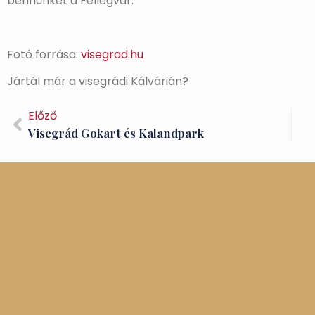
bennünket a Fellegvár.
Fotó forrása:
visegrad.hu
Jártál már a visegrádi Kálvárián?
Előző
Visegrád Gokart és Kalandpark