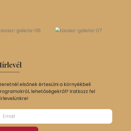
írlevél
zeretnél elsőnek értesülni a környékbeli
rogramokról, lehetőségekről? Iratkozz fel
írlevelünkre!