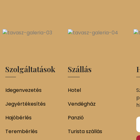
Szolgáltatások
Szállás
H
Idegenvezetés
Hotel
S
p
Jegyértékesítés
Vendégház
h
Hajóbérlés
Panzió
Terembérlés
Turista szállás