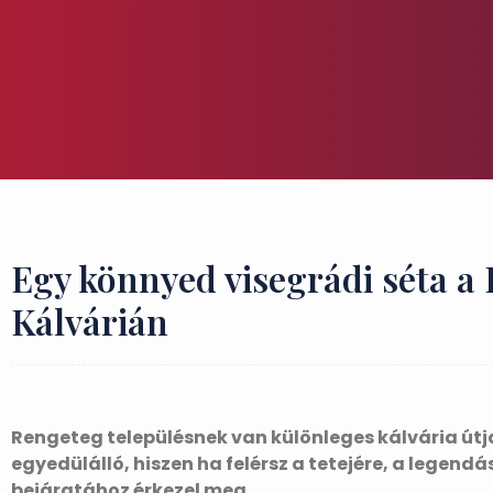
Egy könnyed visegrádi séta a F
Kálvárián
Rengeteg településnek van különleges kálvária út
egyedülálló, hiszen ha felérsz a tetejére, a legendá
bejáratához érkezel meg.