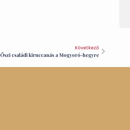
Következő
Őszi családi kiruccanás a Mogyoró-hegyre