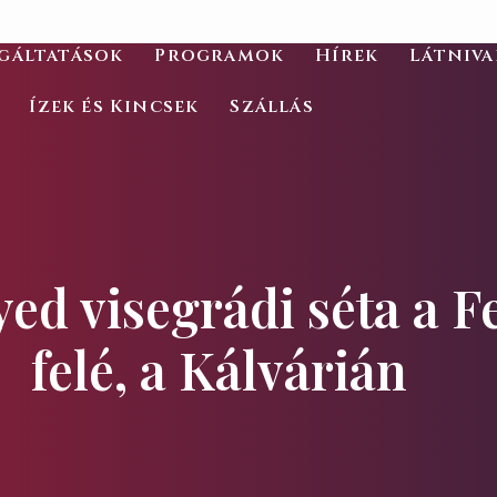
gáltatások
Programok
Hírek
Látniv
Ízek és Kincsek
Szállás
ed visegrádi séta a F
felé, a Kálvárián