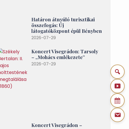
Határon átnyúló turisztikai
összefogás: Új
látogatóközpont épül Bényben
2026-07-29
Koncert Visegrádon: Tarsoly
– „Mohács emlékezete”
2026-07-29
Koncert Visegrádon –