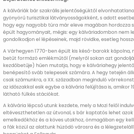
A kálváriák bár szakrális jelentőségüktől elvonhatatlan
gyönyörű turisztikai látványosságokként, s adott esetbe
hogy egy nagyobb túra már eleve magában hordozza saj
épült hagyományait, mégis: egy kálváriadombon nem le
gondolkodjon el lépéseinek, majd rövidke, esetleg hos
A Várhegyen 1770-ben épült kis késő-barokk kápolna, n
betűt formázó emlékműtől (melyről sokan azt gondoljá
kezdőbetűje) hűen mutatja, hogy e kálváriahegy jelent
benépesítő sváb telepesek számára. A hegy tetején álló
csak számunkra, a XX. században meginduló várrekonstr
az időszakkal esik egybe a kálvária felújítása is, amikor
látható fülkés stációkat.
A kálvária lépcső utunk kezdete, mely a Mozi felől indulv
eltéveszthetetlen az útvonal, s bár kaptatós lehet azo
emelkedőkhöz és a köves utakhoz, önmagában egy kelle
a fák közül az alattunk húzódó városra és a lélegzetelá