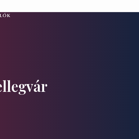
alók
ellegvár