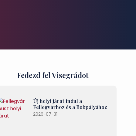
Fedezd fel Visegrádot
Új helyi járat indul a
Fellegvárhoz és a Bobpályához
2026-07-31