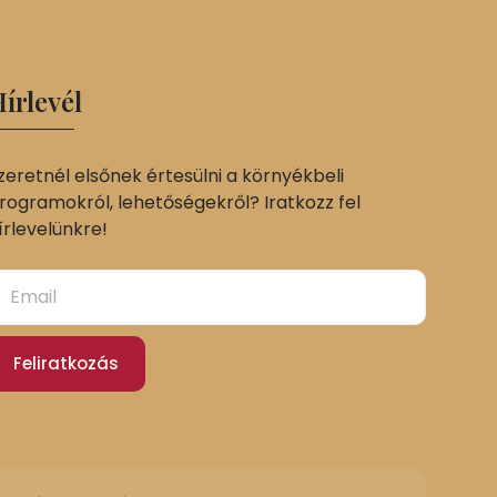
írlevél
zeretnél elsőnek értesülni a környékbeli
rogramokról, lehetőségekről? Iratkozz fel
írlevelünkre!
Feliratkozás