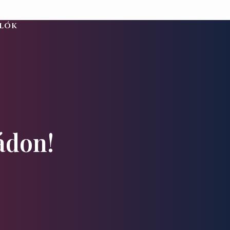
alók
ádon!