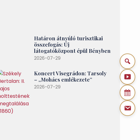
Határon átnyúló turisztikai
összefogás: Új
látogatóközpont épül Bényben
2026-07-29
Koncert Visegrádon: Tarsoly
– „Mohács emlékezete”
2026-07-29