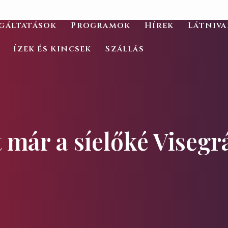
gáltatások
Programok
Hírek
Látniv
Ízek és Kincsek
Szállás
t már a síelőké Visegr