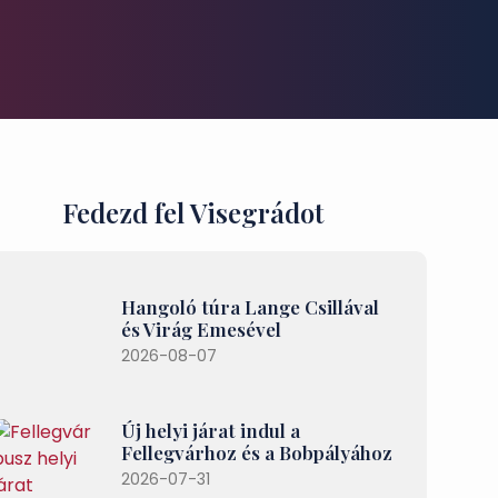
Fedezd fel Visegrádot
Hangoló túra Lange Csillával
és Virág Emesével
2026-08-07
Új helyi járat indul a
Fellegvárhoz és a Bobpályához
2026-07-31