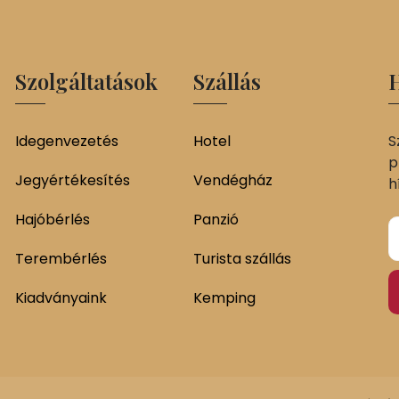
Szolgáltatások
Szállás
H
Idegenvezetés
Hotel
S
p
Jegyértékesítés
Vendégház
h
Hajóbérlés
Panzió
Terembérlés
Turista szállás
Kiadványaink
Kemping