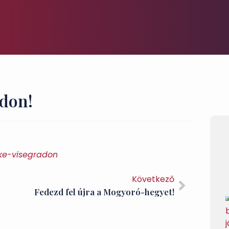
ádon!
oke-visegradon
Következő
Fedezd fel újra a Mogyoró-hegyet!