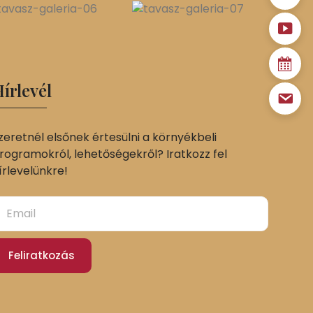
írlevél
zeretnél elsőnek értesülni a környékbeli
rogramokról, lehetőségekről? Iratkozz fel
írlevelünkre!
Feliratkozás