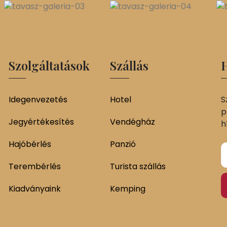
Szolgáltatások
Szállás
H
Idegenvezetés
Hotel
S
p
Jegyértékesítés
Vendégház
h
Hajóbérlés
Panzió
Terembérlés
Turista szállás
Kiadványaink
Kemping