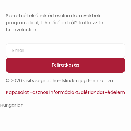
Szeretnél elsőnek értesülni a környékbeli
programokról, lehetőségekről? Iratkozz fel
hírlevelünkre!
Feliratkozás
© 2026 visitvisegrad.hu– Minden jog fenntartva
Kapcsolat
Hasznos információk
Galéria
Adatvédelem
Hungarian