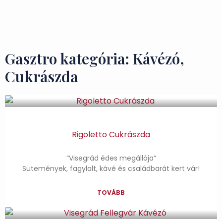
Ízek és Kincsek
Gasztro kategória: Kávézó,
Cukrászda
Rigoletto Cukrászda
“Visegrád édes megállója”
Sütemények, fagylalt, kávé és családbarát kert vár!
TOVÁBB