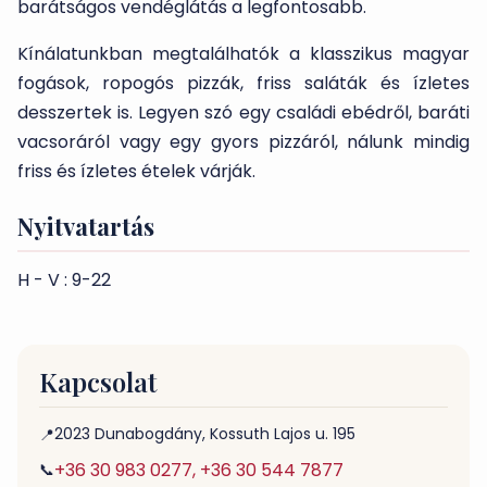
barátságos vendéglátás a legfontosabb.
Kínálatunkban megtalálhatók a klasszikus magyar
fogások, ropogós pizzák, friss saláták és ízletes
desszertek is. Legyen szó egy családi ebédről, baráti
vacsoráról vagy egy gyors pizzáról, nálunk mindig
friss és ízletes ételek várják.
Nyitvatartás
H - V : 9-22
Kapcsolat
2023 Dunabogdány, Kossuth Lajos u. 195
📍
+36 30 983 0277, +36 30 544 7877
📞