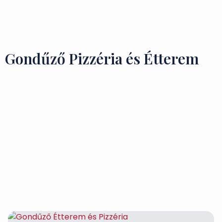
Ízek és Kincsek
Gondűző Pizzéria és Étterem