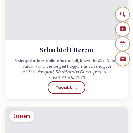
Schachtel Étterem
A visegrádi kompállomás mellett, közvetlenül a Duna-
parton várja vendégeit hagyományos magyar
📍
2025 Visegrád, Révállomás Duna-parti út 2.
fogásokkal és ízletes vadételekkel
📞
+36 70 794 7070
Tovább →
Étterem