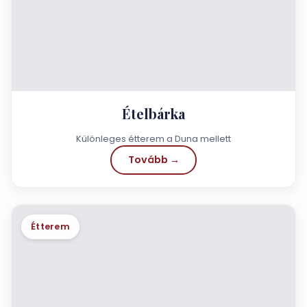
Ételbárka
Különleges étterem a Duna mellett
Tovább →
Étterem