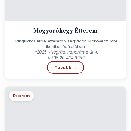
Mogyoróhegy Étterem
Hangulatos erdei étterem Visegrádon, Makovecz Imre
ikonikus épületében
📍
2025 Visegrád, Panoráma út 4.
📞
+36 20 434 8252
Tovább →
Étterem