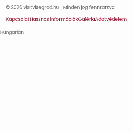
© 2026 visitvisegrad.hu– Minden jog fenntartva
Kapcsolat
Hasznos információk
Galéria
Adatvédelem
Hungarian