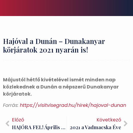
Hajóval a Dunán – Dunakanyar
körjáratok 2021 nyarán is!
Májustól hétfő kivételével ismét minden nap
közlekednek a Dunán a népszerű Dunakanyar
körjáratok.
Forrás:
https://visitvisegrad.hu/hirek/hajoval-dunan
Előző
Következő
HAJÓRA FEL! Április 24-én (szombaton) indulunk!
2021 a Vadmacska Éve