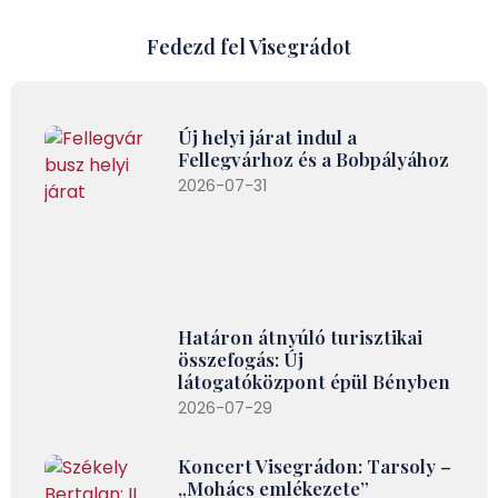
Fedezd fel Visegrádot
Új helyi járat indul a
Fellegvárhoz és a Bobpályához
2026-07-31
Határon átnyúló turisztikai
összefogás: Új
látogatóközpont épül Bényben
2026-07-29
Koncert Visegrádon: Tarsoly –
„Mohács emlékezete”