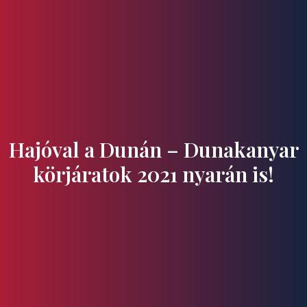
Ízek és Kincsek
Hajóval a Dunán – Dunakanyar
körjáratok 2021 nyarán is!