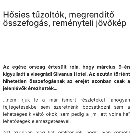
Hősies tűzoltók, megrendítő
összefogás, reményteli jövőkép
Az egész ország értesült róla, hogy március 9-én
kigyulladt a visegrádi Silvanus Hotel. Az ezután történt
hihetetlen összefogásnak az erejét azonban csak a
jelenlévők érezhették…
…nem írjuk le a már ismert részleteket, ahogyan
fejtegetésekbe sem szeretnénk bocsátkozni sem a
lehetséges kiváltó okok, sem pedig a „mi lett volna ha”
lehetőségek elemezgetésével.
Azt azonban meg kell említenünk, hogy ilyen komoly