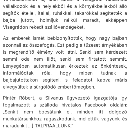
vállalkozók és a helyiekből és a környékbeliekből álló
segítők étellel, itallal, ruhákkal, takarókkal segítették a
bajba jutott, holmijuk nélkül maradt, ekképpen
Visegrádon rekedt szállóvendégeket.
Az emberek ismét bebizonyították, hogy nagy bajban
azonnali az összefogás. Ezt pedig a tűzeset árnyékában
is megrendítő élmény volt látni. Senki sem kérdezett
semmi oda nem illőt, senki sem firtatott semmit.
Lényegében automatikusan érkeztek az önkéntesek,
informálódtak róla, hogy miben tudnak a
bajbajutottakon segíteni, s feladatot kapva máris
elvegyültek a sürgölődő embertömegben.
Pintér Róbert, a Silvanus ügyvezető igazgatója így
fogalmazott a szálloda hivatalos Facebook oldalán:
„Senkit nem bocsátunk el, minden itt dolgozó
munkatársunkhoz ragaszkodunk, mellettük vagyunk és
maradunk […] TALPRAÁLLUNK.”