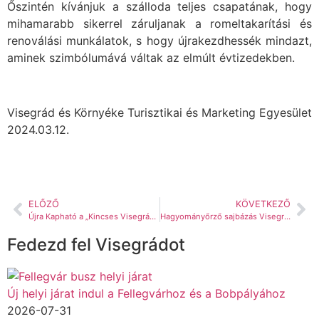
Őszintén kívánjuk a szálloda teljes csapatának, hogy
mihamarabb sikerrel záruljanak a romeltakarítási és
renoválási munkálatok, s hogy újrakezdhessék mindazt,
aminek szimbólumává váltak az elmúlt évtizedekben.
Visegrád és Környéke Turisztikai és Marketing Egyesület
2024.03.12.
ELŐZŐ
KÖVETKEZŐ
Újra Kapható a „Kincses Visegrád” képeskönyv a TDM irodában, s megérkeztek a Visegrád 700 emlékérmek is
Hagyományőrző sajbázás Visegrádon
Fedezd fel Visegrádot
Új helyi járat indul a Fellegvárhoz és a Bobpályához
2026-07-31