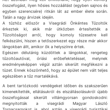
összefogást, ilyen hősies hozzáállást (egyben sajnos és
egyben szerencsére) ritkán lát az ember élete során.
Talán a nagy árvizek idején.
A tűzhöz először a Visegrádi Önkéntes Tűzoltók
érkeztek ki, akik már útközben értesítették a
Tűzoltóságot arról, hogy komoly tűzesetre kell
felkészülni, hiszen a tetőszerkezet egy része már akkor
lángokban állt, amikor ők a helyszínre értek.
Egészen délutánig küzdöttek a lángokkal, rengeteg
tűzoltóautóval, óriási erőbefektetéssel, melynek
eredményeképpen végül aztán sikerült megfékezni a
tüzet. Ennek köszönhető, hogy az épület nem vált teljes
egészében a tűz martalékává.
A bent tartózkodó vendégeket időben és szakszerűen
kimenekítették, ellátásukról és elszállásolásukról újabb
összefogással sikerült villámgyorsan gondoskodni:
megnyitották a visegrádi Magyar László
Tornacsarnokot is, ahol aztán a visegrádi turisztikai