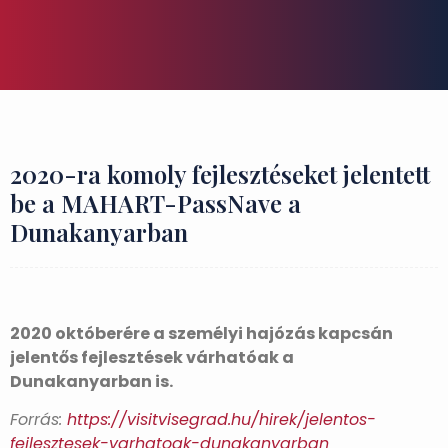
2020-ra komoly fejlesztéseket jelentett
be a MAHART-PassNave a
Dunakanyarban
2020 októberére a személyi hajózás kapcsán
jelentős fejlesztések várhatóak a
Dunakanyarban is.
Forrás:
https://visitvisegrad.hu/hirek/jelentos-
fejlesztesek-varhatoak-dunakanyarban