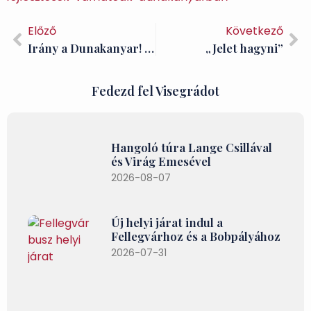
Előző
Következő
Irány a Dunakanyar! – Mesekönyv tippünk Mikulásra, Karácsonyra – Visegrád TE
„Jelet hagyni”
Fedezd fel Visegrádot
Hangoló túra Lange Csillával
és Virág Emesével
2026-08-07
Új helyi járat indul a
Fellegvárhoz és a Bobpályához
2026-07-31