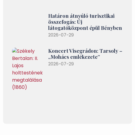
Határon átnyúló turisztikai
összefogás: Új
látogatóközpont épül Bényben
2026-07-29
Koncert Visegrádon: Tarsoly –
„Mohács emlékezete”
2026-07-29