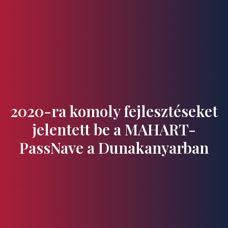
Ízek és Kincsek
2020-ra komoly fejlesztéseket
jelentett be a MAHART-
PassNave a Dunakanyarban