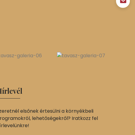
írlevél
zeretnél elsőnek értesülni a környékbeli
rogramokról, lehetőségekről? Iratkozz fel
írlevelünkre!