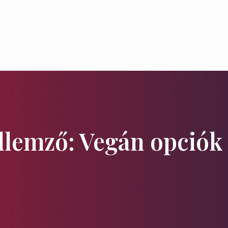
gáltatások
Programok
Hírek
Látniv
Ízek és Kincsek
Szállás
ellemző: Vegán opciók