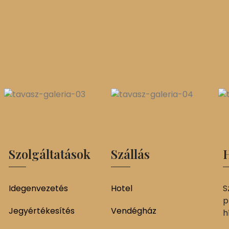
Szolgáltatások
Szállás
H
Idegenvezetés
Hotel
S
p
Jegyértékesítés
Vendégház
h