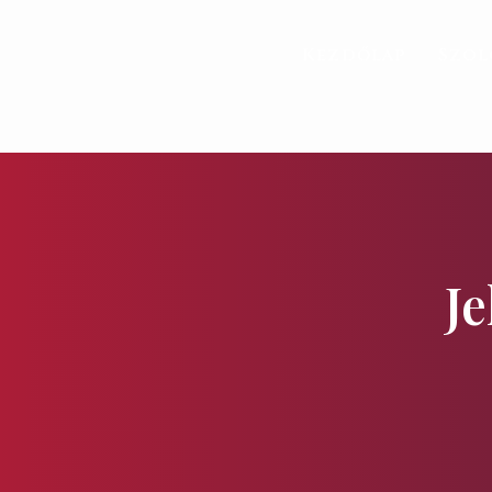
Kezdőlap
Szol
J