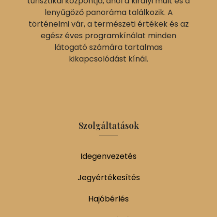
turisztikai központja, ahol a királyi múlt és a
lenyűgöző panoráma találkozik. A
történelmi vár, a természeti értékek és az
egész éves programkínálat minden
látogató számára tartalmas
kikapcsolódást kínál.
Szolgáltatások
Idegenvezetés
Jegyértékesítés
Hajóbérlés