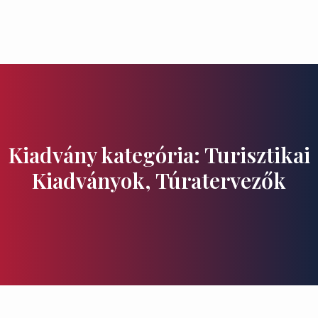
Ízek és Kincsek
Kiadvány kategória: Turisztikai
Kiadványok, Túratervezők