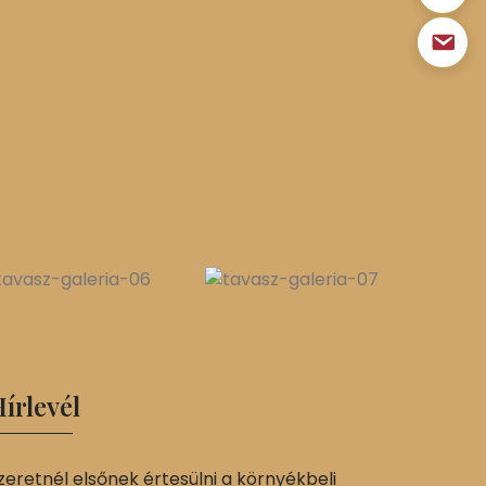
írlevél
zeretnél elsőnek értesülni a környékbeli