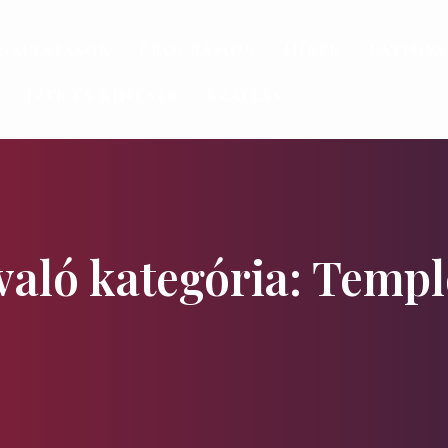
gáltatások
Programok
Hírek
Látniv
Ízek és Kincsek
Szállás
való kategória: Temp