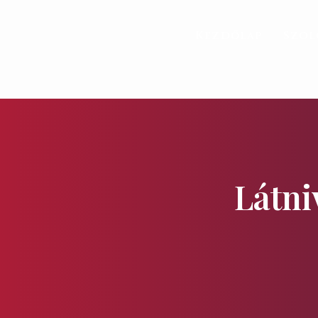
Kezdőlap
Szol
Látni