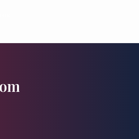
alók
lom