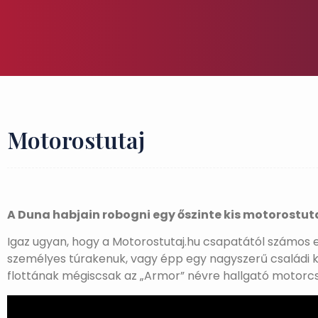
Motorostutaj
A Duna habjain robogni egy őszinte kis motorostuta
Igaz ugyan, hogy a Motorostutaj.hu csapatától számos eg
személyes túrakenuk, vagy épp egy nagyszerű családi 
flottának mégiscsak az „Armor” névre hallgató motorc