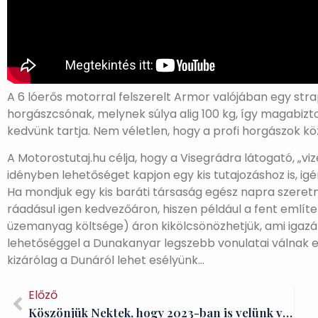
A 6 lóerős motorral felszerelt Armor valójában egy strap
horgászcsónak, melynek súlya alig 100 kg, így magabiz
kedvünk tartja. Nem véletlen, hogy a profi horgászok közü
A Motorostutaj.hu célja, hogy a Visegrádra látogató, „v
idényben lehetőséget kapjon egy kis tutajozáshoz is, igé
Ha mondjuk egy kis baráti társaság egész napra szeretn
ráadásul igen kedvezőáron, hiszen például a fent említe
üzemanyag költsége) áron kikölcsönözhetjük, ami igazán
lehetőséggel a Dunakanyar legszebb vonulatai válnak 
kizárólag a Dunáról lehet esélyünk…
Előző
Köszönjük Nektek, hogy 2023-ban is velünk voltatok Visegrádon