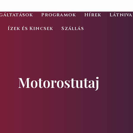
gáltatások
Programok
Hírek
Látniv
Ízek és Kincsek
Szállás
Motorostutaj