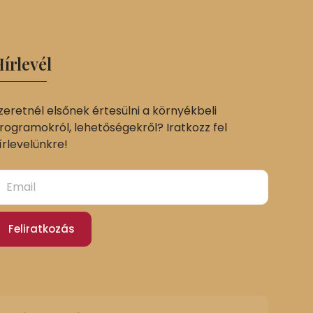
írlevél
zeretnél elsőnek értesülni a környékbeli
rogramokról, lehetőségekről? Iratkozz fel
írlevelünkre!
Feliratkozás