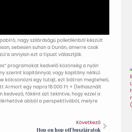
abíró, nagy szilárdságú polietilénből készült
tosan, sebesen suhan a Dunán, amerre csak
l is annyian ezt a típust választják.
izes” programokat kedvelő közönség a nyári
ny szerint kapitánnyal, vagy kapitány nélkül.
e kölcsönözni egy tutajt, ezt bátran megteheti,
tt Armort egy napra 18.000 Ft + (felhasznált
 kedvező, főként azt tekintve, hogy ezzel a
elérhetővé abból a perspektívából, melyre
Következő
Hop on hop off buszjáratok