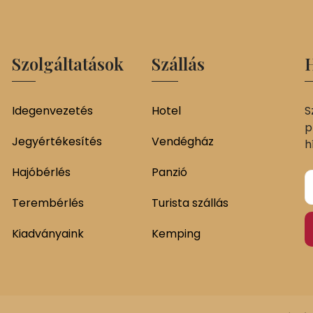
Szolgáltatások
Szállás
H
Idegenvezetés
Hotel
S
p
Jegyértékesítés
Vendégház
h
Hajóbérlés
Panzió
Terembérlés
Turista szállás
Kiadványaink
Kemping