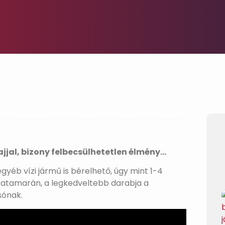
jjal, bizony felbecsülhetetlen élmény…
yéb vízi jármű is bérelhető, úgy mint 1-4
katamarán, a legkedveltebb darabja a
sónak.