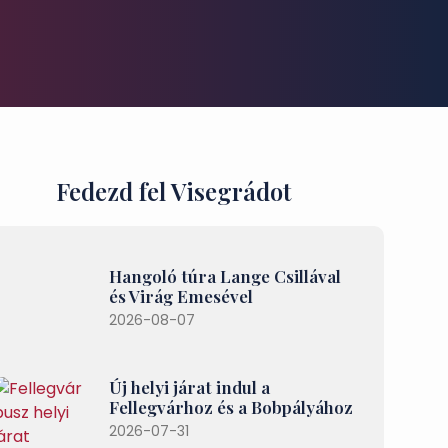
Fedezd fel Visegrádot
Hangoló túra Lange Csillával
és Virág Emesével
2026-08-07
Új helyi járat indul a
Fellegvárhoz és a Bobpályához
2026-07-31