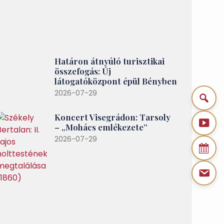
Határon átnyúló turisztikai
összefogás: Új
látogatóközpont épül Bényben
2026-07-29
Koncert Visegrádon: Tarsoly
– „Mohács emlékezete”
2026-07-29