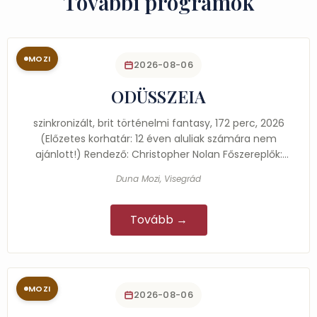
További programok
MOZI
2026-08-06
ODÜSSZEIA
szinkronizált, brit történelmi fantasy, 172 perc, 2026
(Előzetes korhatár: 12 éven aluliak számára nem
ajánlott!) Rendező: Christopher Nolan Főszereplők:
Matt…
Duna Mozi, Visegrád
Tovább →
MOZI
2026-08-06