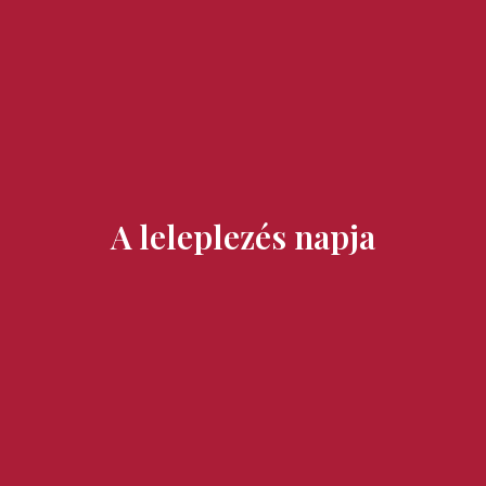
Ízek és Kincsek
A leleplezés napja