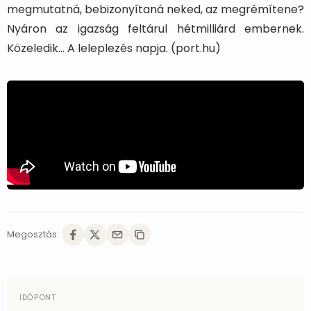
megmutatná, bebizonyítaná neked, az megrémítene?
Nyáron az igazság feltárul hétmilliárd embernek.
Közeledik… A leleplezés napja. (port.hu)
Megosztás:
IDŐPONT