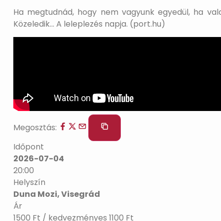
Ha megtudnád, hogy nem vagyunk egyedül, ha vala
Közeledik… A leleplezés napja. (port.hu)
Megosztás:
Időpont
2026-07-04
20:00
Helyszín
Duna Mozi, Visegrád
Ár
1500 Ft / kedvezményes 1100 Ft