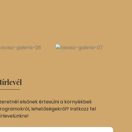
írlevél
zeretnél elsőnek értesülni a környékbeli
rogramokról, lehetőségekről? Iratkozz fel
írlevelünkre!