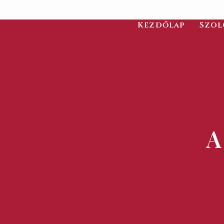
Kezdőlap
Szol
A