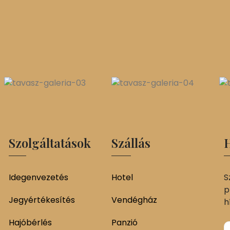
Szolgáltatások
Szállás
H
Idegenvezetés
Hotel
S
p
Jegyértékesítés
Vendégház
h
Hajóbérlés
Panzió