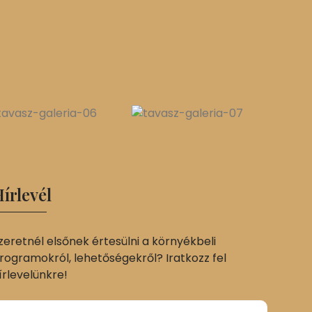
írlevél
zeretnél elsőnek értesülni a környékbeli
rogramokról, lehetőségekről? Iratkozz fel
írlevelünkre!