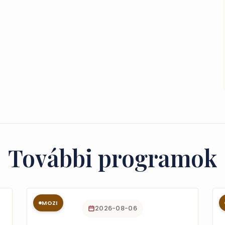
További programok
MOZI
2026-08-06