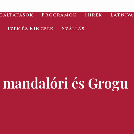
gáltatások
Programok
Hírek
Látniv
Ízek és Kincsek
Szállás
 mandalóri és Grogu