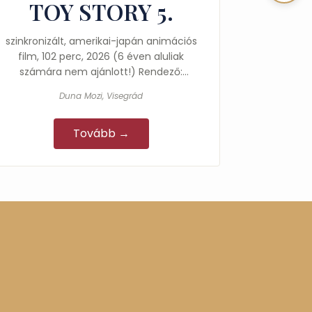
TOY STORY 5.
szinkronizált, amerikai-japán animációs
film, 102 perc, 2026 (6 éven aluliak
számára nem ajánlott!) Rendező:
McKenna Harris, Andrew Stanton A
Duna Mozi, Visegrád
játékok…
Tovább →