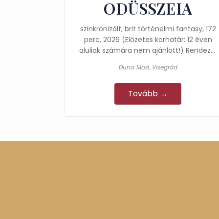
ODÜSSZEIA
szinkronizált, brit történelmi fantasy, 172
perc, 2026 (Előzetes korhatár: 12 éven
aluliak számára nem ajánlott!) Rendező:
Christopher Nolan Főszereplők: Matt…
Duna Mozi, Visegrád
Tovább →