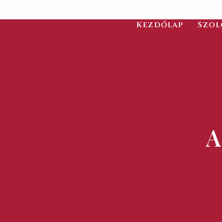
Kezdőlap
Szol
A