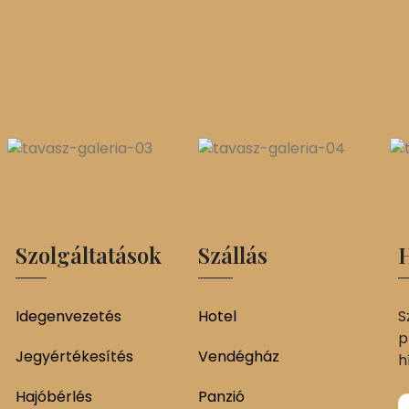
Szolgáltatások
Szállás
H
Idegenvezetés
Hotel
S
p
Jegyértékesítés
Vendégház
h
Hajóbérlés
Panzió