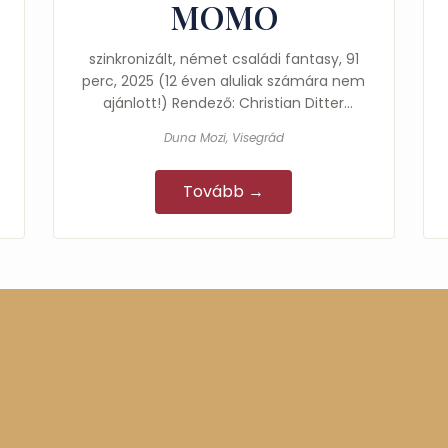
MOMO
szinkronizált, német családi fantasy, 91
perc, 2025 (12 éven aluliak számára nem
ajánlott!) Rendező: Christian Ditter
Főszereplők: Alexa Goodall, Claes…
Duna Mozi, Visegrád
Tovább →