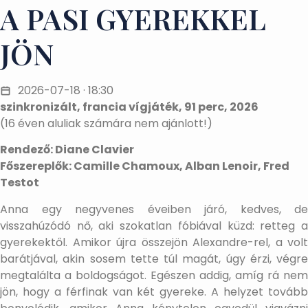
A PASI GYEREKKEL
JÖN
2026-07-18 · 18:30
szinkronizált, francia vígjáték, 91 perc, 2026
(16 éven aluliak számára nem ajánlott!)
Rendező: Diane Clavier
Főszereplők: Camille Chamoux, Alban Lenoir, Fred
Testot
Anna egy negyvenes éveiben járó, kedves, de
visszahúzódó nő, aki szokatlan fóbiával küzd: retteg a
gyerekektől. Amikor újra összejön Alexandre-rel, a volt
barátjával, akin sosem tette túl magát, úgy érzi, végre
megtalálta a boldogságot. Egészen addig, amíg rá nem
jön, hogy a férfinak van két gyereke. A helyzet tovább