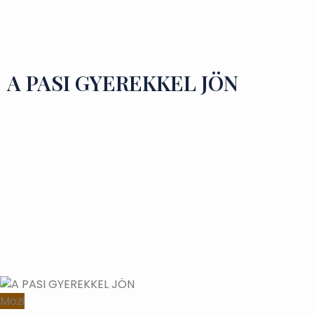
Ízek és Kincsek
A PASI GYEREKKEL JÖN
Mozi