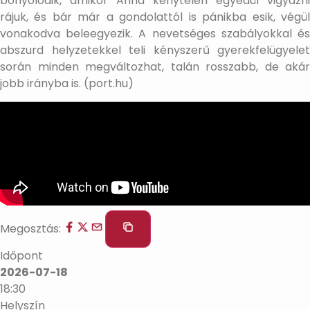
bonyolódik, amikor Anna kénytelen egyedül vigyázni
rájuk, és bár már a gondolattól is pánikba esik, végül
vonakodva beleegyezik. A nevetséges szabályokkal és
abszurd helyzetekkel teli kényszerű gyerekfelügyelet
során minden megváltozhat, talán rosszabb, de akár
jobb irányba is. (port.hu)
Megosztás:
Időpont
2026-07-18
18:30
Helyszín