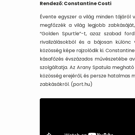
Rendező: Constantine Costi
Évente egyszer a világ minden tájáról 
megfőzzék a világ legjobb zabkásáját,
“Golden Spurtle”-t, azaz szabad for
rivalizálásokból és a bájosan különc 
közösség képe rajzolódik ki. Constantin
kásafőzés évszázados művészetébe avat
szolgáltatja. Az Arany Spatula megható 
közösség erejéről, és persze hatalmas m
zabkásákról. (port.hu)