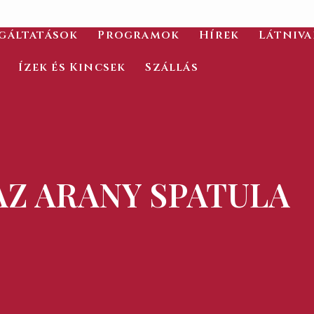
gáltatások
Programok
Hírek
Látniv
Ízek és Kincsek
Szállás
AZ ARANY SPATULA