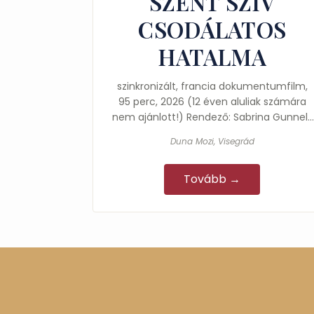
SZENT SZÍV
CSODÁLATOS
HATALMA
szinkronizált, francia dokumentumfilm,
95 perc, 2026 (12 éven aluliak számára
nem ajánlott!) Rendező: Sabrina Gunnell,
Steven Gunnell Főszereplők: Abbé Louis…
Duna Mozi, Visegrád
Tovább →