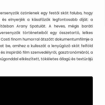
versenyzők özönlenek egy festői skót faluba, hogy
 és elnyerjék a kásafőzők legfontosabb díját: a
dításban Arany Spatulát. A heves, mégis baráti
versenyzők történeteiből egy összetartó, lelkes
e Costi finom humorral átszőtt dokumentumfilmje a
 be, amihez a kulisszát a lenyűgöző skót felföld
és inspiráló film szenvedélyről, gasztronómiáról, a
űgonddal elkészített, tökéletes állagú és textúrájú