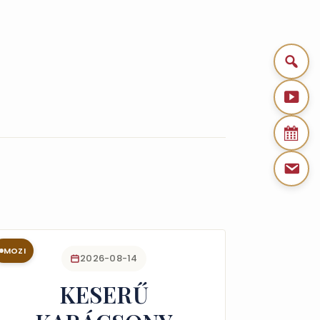
MOZI
2026-08-14
KESERŰ