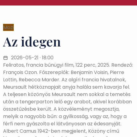
Mozi
Az idegen
2026-05-21 · 18:00
Feliratos, francia bűnügyi film, 122 perc, 2025. Rendező:
François Ozon. Főszereplők: Benjamin Voisin, Pierre
Lottin, Rebecca Marder. Az algíri francia hivatalnok,
Meursault hétköznapjait anyja halála sem kavarja fel.
A teljesen közönyös Meursault nem sokkal a temetés
után a tengerparton lelő egy arabot, akivel korábban
összetűzésbe került. A közvéleményt megosztja,
melyik a nagyobb bűn: a gyilkosság, vagy az, hogy a
férfi nem gyászolta el látványosan az édesanyját.
Albert Camus 1942-ben megjelent, Közöny című