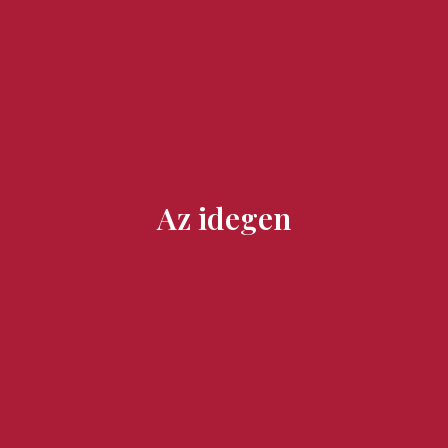
Ízek és Kincsek
Az idegen