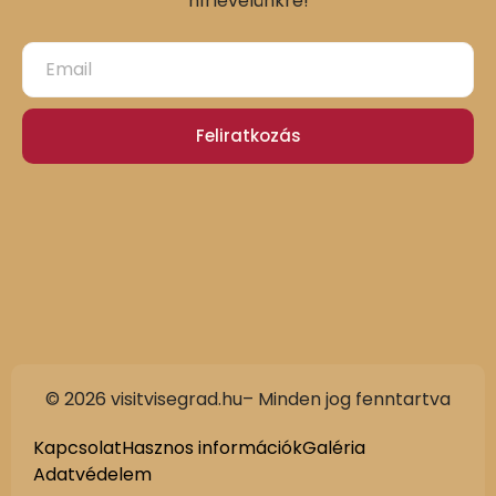
hírlevelünkre!
Feliratkozás
© 2026 visitvisegrad.hu– Minden jog fenntartva
Kapcsolat
Hasznos információk
Galéria
Adatvédelem