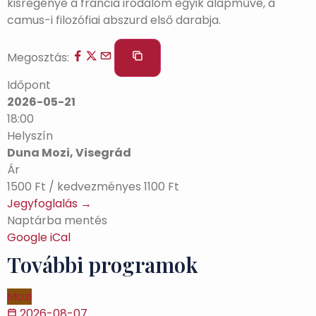
kisregénye a francia irodalom egyik alapműve, a
camus-i filozófiai abszurd első darabja.
Megosztás:
Időpont
2026-05-21
18:00
Helyszín
Duna Mozi, Visegrád
Ár
1500 Ft / kedvezményes 1100 Ft
Jegyfoglalás →
Naptárba mentés
Google
iCal
További programok
Mozi
2026-08-07