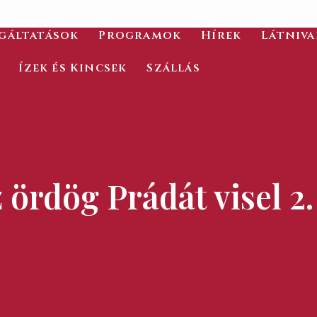
gáltatások
Programok
Hírek
Látniv
Ízek és Kincsek
Szállás
 ördög Prádát visel 2.