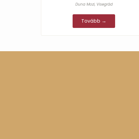
Steven Gunnell Főszereplők: Abbé Louis…
Duna Mozi, Visegrád
Tovább →