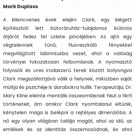
Mark Duplass
A kilencvenes évek elején Clark, egy kiégett
építészből lett bútoráruház-tulajdonos különös
átjárót fedez fel üzlete pincéjében. Az ajtó egy
végtelennek tűnő, fluoreszkáló fényekkel
megvilágított labirintusba vezet, ahol a valóság
törvényei fokozatosan felbomlanak. A nyomasztó
folyosók és üres irodaszerű terek között bolyongva
Clark megszállottjává válik a helynek, miközben saját
múltja és pszichéje is darabokra hullik. Terapeutája, Dr.
Mary Kline eleinte mentális összeomlásnak hiszi a férfi
történeteit, ám amikor Clark nyomtalanul eltűnik,
kénytelen maga is belépni a rejtélyes dimenzióba. A
nő egy olyan világban találja magát, ahol az idő, az
emlékek és az identitás összemosódnak, és ahol