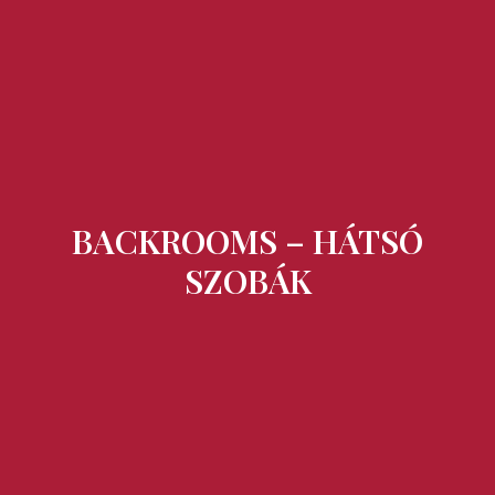
Ízek és Kincsek
BACKROOMS – HÁTSÓ
SZOBÁK