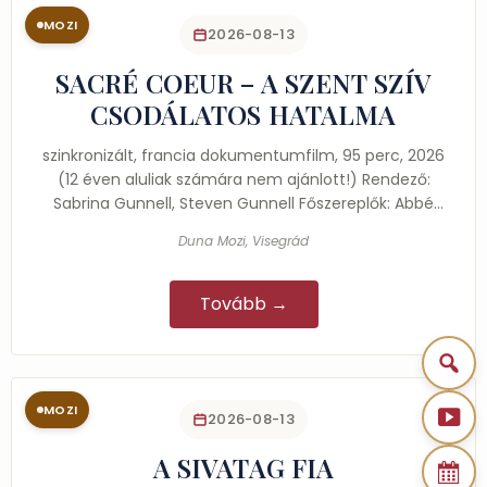
MOZI
2026-08-13
SACRÉ COEUR – A SZENT SZÍV
CSODÁLATOS HATALMA
szinkronizált, francia dokumentumfilm, 95 perc, 2026
(12 éven aluliak számára nem ajánlott!) Rendező:
Sabrina Gunnell, Steven Gunnell Főszereplők: Abbé
Louis…
Duna Mozi, Visegrád
Tovább →
MOZI
2026-08-13
A SIVATAG FIA