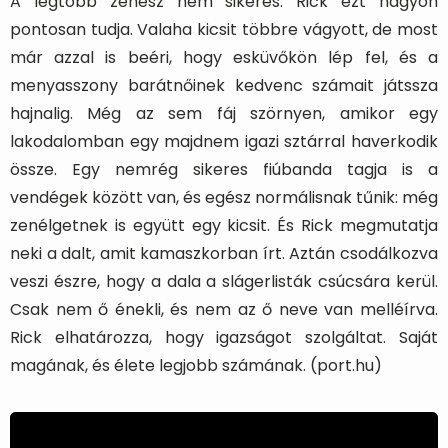
A legtöbb zenész nem sikeres. Rick ezt nagyon
pontosan tudja. Valaha kicsit többre vágyott, de most
már azzal is beéri, hogy esküvőkön lép fel, és a
menyasszony barátnőinek kedvenc számait játssza
hajnalig. Még az sem fáj szörnyen, amikor egy
lakodalomban egy majdnem igazi sztárral haverkodik
össze. Egy nemrég sikeres fiúbanda tagja is a
vendégek között van, és egész normálisnak tűnik: még
zenélgetnek is együtt egy kicsit. És Rick megmutatja
neki a dalt, amit kamaszkorban írt. Aztán csodálkozva
veszi észre, hogy a dala a slágerlisták csúcsára kerül.
Csak nem ő énekli, és nem az ő neve van melléírva.
Rick elhatározza, hogy igazságot szolgáltat. Saját
magának, és élete legjobb számának. (port.hu)