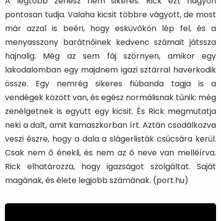
A legtöbb zenész nem sikeres. Rick ezt nagyon
pontosan tudja. Valaha kicsit többre vágyott, de most
már azzal is beéri, hogy esküvőkön lép fel, és a
menyasszony barátnőinek kedvenc számait játssza
hajnalig. Még az sem fáj szörnyen, amikor egy
lakodalomban egy majdnem igazi sztárral haverkodik
össze. Egy nemrég sikeres fiúbanda tagja is a
vendégek között van, és egész normálisnak tűnik: még
zenélgetnek is együtt egy kicsit. És Rick megmutatja
neki a dalt, amit kamaszkorban írt. Aztán csodálkozva
veszi észre, hogy a dala a slágerlisták csúcsára kerül.
Csak nem ő énekli, és nem az ő neve van melléírva.
Rick elhatározza, hogy igazságot szolgáltat. Saját
magának, és élete legjobb számának. (port.hu)