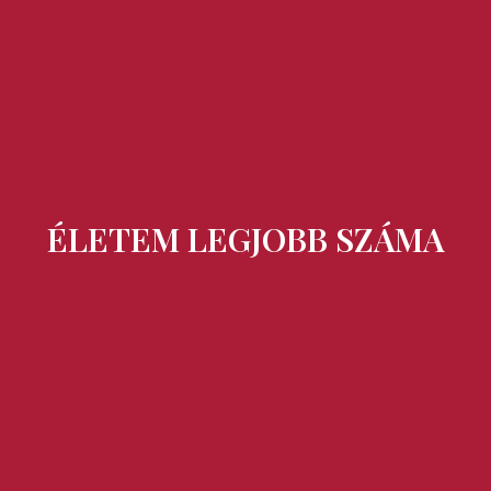
Ízek és Kincsek
ÉLETEM LEGJOBB SZÁMA