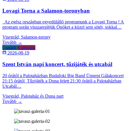
Lovagi Torna a Salamon-toronyban
Az egész országban egyedülálló programunk a Lovagi Torna ! A
program során visszarepítjük Önöket a közel sem sötét, sokkal…
Visegrád, Salamon-torony
Tovább →
Családi
Kulturális
2026-08-19
Szent István napi koncert, tűzijáték és utcabál
20 órától a Palotaházban Budafoki Big Band Ünnepi Gálakoncert
21:15 órától Tűzijáték a Duna felett 21:30 órától a Palotaházban
Utcabál…
Visegrád, Palotaház és Duna part
Tovább →