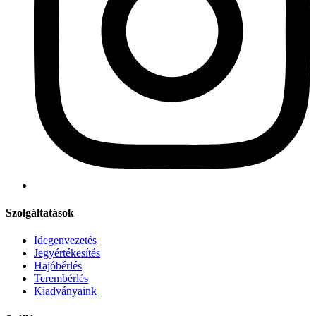
Szolgáltatások
Idegenvezetés
Jegyértékesítés
Hajóbérlés
Terembérlés
Kiadványaink