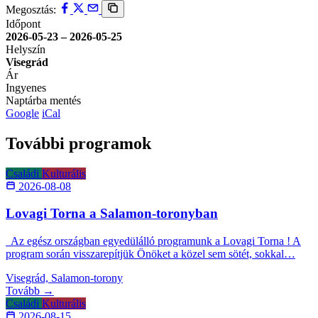
Megosztás:
Időpont
2026-05-23 – 2026-05-25
Helyszín
Visegrád
Ár
Ingyenes
Naptárba mentés
Google
iCal
További programok
Családi
Kulturális
2026-08-08
Lovagi Torna a Salamon-toronyban
Az egész országban egyedülálló programunk a Lovagi Torna ! A
program során visszarepítjük Önöket a közel sem sötét, sokkal…
Visegrád, Salamon-torony
Tovább →
Családi
Kulturális
2026-08-15