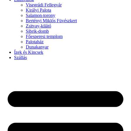
Visegrádi Fellegvár
Királyi Palota
Salamon-torony
Bertényi Miklós Füvészkert
Zsitvay-kilátó
Sibrik-domb
Főesperesi templom
Palotaház
Dunakanyar
Ízek és Kincsek
Szállás