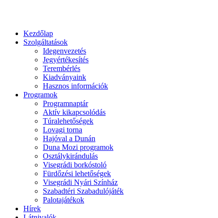
Kezdőlap
Szolgáltatások
Idegenvezetés
Jegyértékesítés
Terembérlés
Kiadványaink
Hasznos információk
Programok
Programnaptár
Aktív kikapcsolódás
Túralehetőségek
Lovagi torna
Hajóval a Dunán
Duna Mozi programok
Osztálykirándulás
Visegrádi borkóstoló
Fürdőzési lehetőségek
Visegrádi Nyári Színház
Szabadtéri Szabadulójáték
Palotajátékok
Hírek
Látnivalók