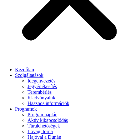
Kezdőlap
Szolgáltatások
Idegenvezetés
Jegyértékesítés
Terembérlés
Kiadványaink
Hasznos információk
Programok
Programnaptár
Aktív kikapcsolódás
Túralehetőségek
Lovagi torna
Hajóval a Dunán