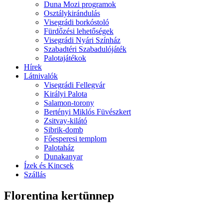
Duna Mozi programok
Osztálykirándulás
Visegrádi borkóstoló
Fürdőzési lehetőségek
Visegrádi Nyári Színház
Szabadtéri Szabadulójáték
Palotajátékok
Hírek
Látnivalók
Visegrádi Fellegvár
Királyi Palota
Salamon-torony
Bertényi Miklós Füvészkert
Zsitvay-kilátó
Sibrik-domb
Főesperesi templom
Palotaház
Dunakanyar
Ízek és Kincsek
Szállás
Florentina kertünnep