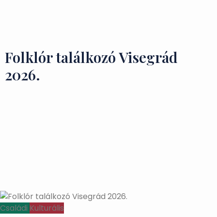
Ízek és Kincsek
Folklór találkozó Visegrád
2026.
Családi
Kulturális