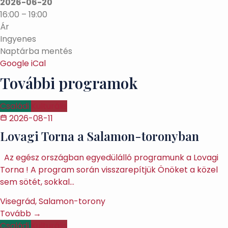
2026-06-20
16:00 – 19:00
Ár
Ingyenes
Naptárba mentés
Google
iCal
További programok
Családi
Kulturális
2026-08-11
Lovagi Torna a Salamon-toronyban
Az egész országban egyedülálló programunk a Lovagi
Torna ! A program során visszarepítjük Önöket a közel
sem sötét, sokkal…
Visegrád, Salamon-torony
Tovább →
Családi
Kulturális