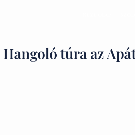
Kezdőlap
Szol
Hangoló túra az Apá