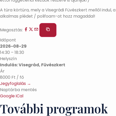
ettől függetlenül kezdők részére is ajánljuk!)
A túra körtúra, mely a Visegrádi Füvészkert mellől indul,
alkalmas plédet / polifoam-ot hozz magaddal!
Megosztás:
Időpont
2026-08-29
14:30 – 18:30
Helyszín
Indulás: Visegrád, Füvészkert
Ár
8000 Ft / fő
Jegyfoglalás →
Naptárba mentés
Google
iCal
További programok