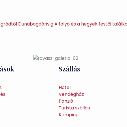
grádtól Dunabogdányig A folyó és a hegyek festői találk
tások
Szállás
s
Hotel
tés
Vendégház
Panzió
Turista szállás
Kemping