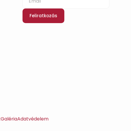
Feliratkozás
k
Galéria
Adatvédelem