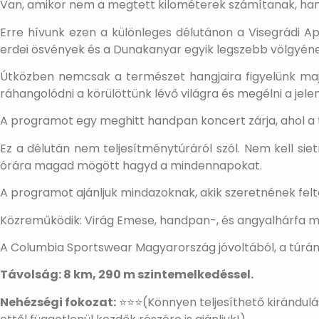
Van, amikor nem a megtett kilométerek számítanak, hane
Erre hívunk ezen a különleges délutánon a Visegrádi Ap
erdei ösvények és a Dunakanyar egyik legszebb völgyén
Útközben nemcsak a természet hangjaira figyelünk majd
ráhangolódni a körülöttünk lévő világra és megélni a jelen
A programot egy meghitt handpan koncert zárja, ahol a t
Ez a délután nem teljesítménytúráról szól. Nem kell sie
órára magad mögött hagyd a mindennapokat.
A programot ajánljuk mindazoknak, akik szeretnének feltö
Közreműködik: Virág Emese, handpan-, és angyalhárfa m
A Columbia Sportswear Magyarország jóvoltából, a túrán 
Távolság: 8 km, 290 m szintemelkedéssel.
Nehézségi fokozat:
⭐⭐⭐(Könnyen teljesíthető kirándulás