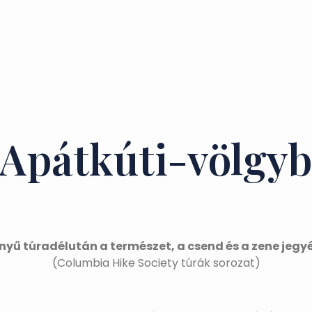
 Apátkúti-völgy
nyű túradélután a természet, a csend és a zene jegy
(Columbia Hike Society túrák sorozat)