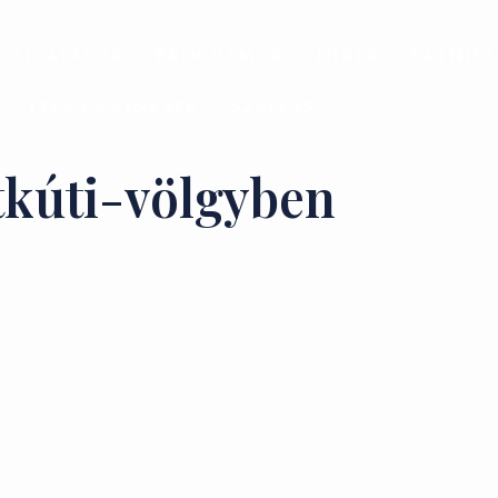
gáltatások
Programok
Hírek
Látniv
Ízek és Kincsek
Szállás
tkúti-völgyben