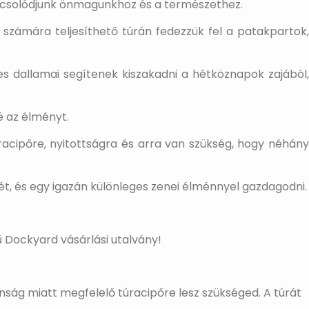
kapcsolódjunk önmagunkhoz és a természethez.
 számára teljesíthető túrán fedezzük fel a patakpartok,
s dallamai segítenek kiszakadni a hétköznapok zajából,
é az élményt.
racipőre, nyitottságra és arra van szükség, hogy néhány
ét, és egy igazán különleges zenei élménnyel gazdagodni.
ű Dockyard vásárlási utalvány!
ság miatt megfelelő túracipőre lesz szükséged. A túrát