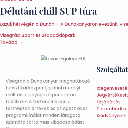
Délutáni chill SUP túra
Lazulj hétvégén a Dunán ! A Dunakanyaron evezünk, Vise
Visegrád, Sport és Szabadidőpark
Tovább →
Szolgálta
Visegrád a Dunakanyar meghatározó
turisztikai központja, ahol a királyi
Idegenvezeté
múlt és a lenyűgöző panoráma
Jegyértékesí
találkozik. A történelmi vár, a
Hajóbérlés
természeti értékek és az egész éves
Terembérlés
programkínálat minden látogató
Kiadványaink
számára tartalmas kikapcsolódást