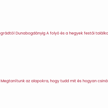
grádtól Dunabogdányig A folyó és a hegyek festői találk
Megtanítunk az alapokra, hogy tudd mit és hogyan csinálj