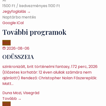
Ár
1500 Ft / kedvezményes 1100 Ft
Jegyfoglalás →
Naptárba mentés
Google
iCal
További programok
Mozi
2026-08-06
ODÜSSZEIA
szinkronizált, brit történelmi fantasy, 172 perc, 2026
(Előzetes korhatár: 12 éven aluliak számára nem
ajánlott!) Rendező: Christopher Nolan Főszereplők:
Matt…
Duna Mozi, Visegrád
Tovább →
Mozi