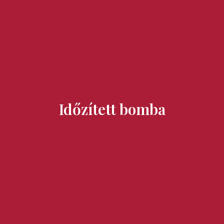
Ízek és Kincsek
Időzített bomba