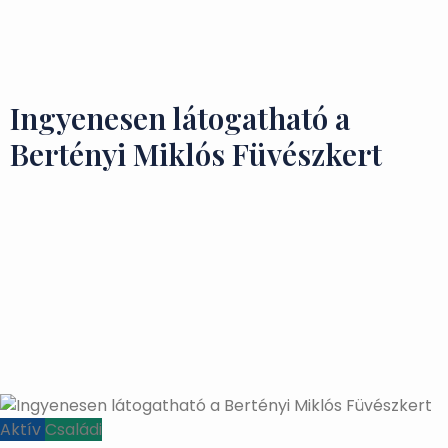
Ízek és Kincsek
Ingyenesen látogatható a
Bertényi Miklós Füvészkert
Aktív
Családi