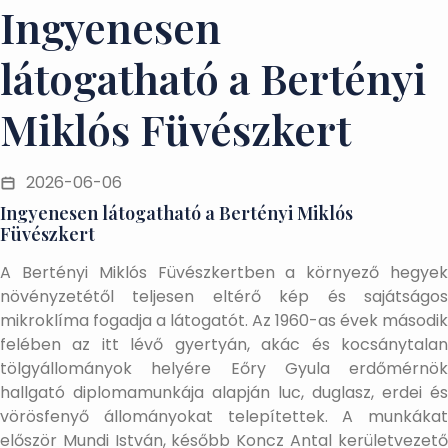
Ingyenesen
látogatható a Bertényi
Miklós Füvészkert
2026-06-06
Ingyenesen látogatható a Bertényi Miklós
Füvészkert
A Bertényi Miklós Füvészkertben a környező hegyek
növényzetétől teljesen eltérő kép és sajátságos
mikroklíma fogadja a látogatót. Az 1960-as évek második
felében az itt lévő gyertyán, akác és kocsánytalan
tölgyállományok helyére Eőry Gyula erdőmérnök
hallgató diplomamunkája alapján luc, duglasz, erdei és
vörösfenyő állományokat telepítettek. A munkákat
először Mundi István, később Koncz Antal kerületvezető