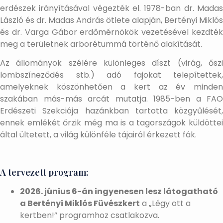
erdészek irányításával végezték el. 1978-ban dr. Madas
László és dr. Madas András ötlete alapján, Bertényi Miklós
és dr. Varga Gábor erdőmérnökök vezetésével kezdték
meg a területnek arborétummá történő alakítását.
Az állományok szélére különleges díszt (virág, őszi
lombszíneződés stb.) adó fajokat telepítettek,
amelyeknek köszönhetően a kert az év minden
szakában más-más arcát mutatja. 1985-ben a FAO
Erdészeti Szekciója hazánkban tartotta közgyűlését,
ennek emlékét őrzik még ma is a tagországok küldöttei
által ültetett, a világ különféle tájairól érkezett fák.
A tervezett program:
2026. június 6-án ingyenesen lesz látogatható
a Bertényi Miklós Füvészkert
a „Légy ott a
kertben!” programhoz csatlakozva.