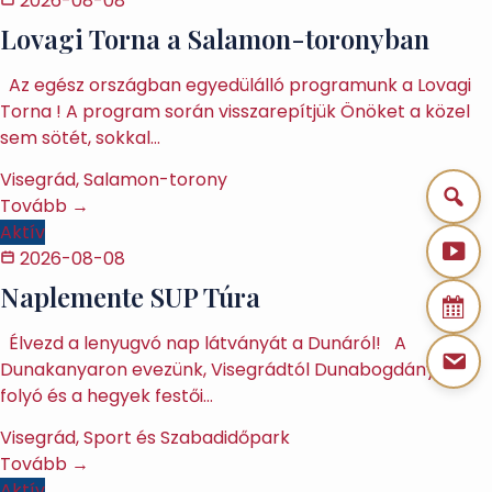
2026-08-08
Lovagi Torna a Salamon-toronyban
Az egész országban egyedülálló programunk a Lovagi
Torna ! A program során visszarepítjük Önöket a közel
sem sötét, sokkal…
Visegrád, Salamon-torony
Tovább →
Aktív
2026-08-08
Naplemente SUP Túra
Élvezd a lenyugvó nap látványát a Dunáról! A
Dunakanyaron evezünk, Visegrádtól Dunabogdányig A
folyó és a hegyek festői…
Visegrád, Sport és Szabadidőpark
Tovább →
Aktív