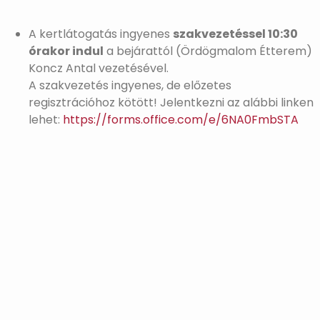
A kertlátogatás ingyenes
szakvezetéssel 10:30
órakor indul
a bejárattól (Ördögmalom Étterem)
Koncz Antal vezetésével.
A szakvezetés ingyenes, de előzetes
regisztrációhoz kötött! Jelentkezni az alábbi linken
lehet:
https://forms.office.com/e/6NA0FmbSTA