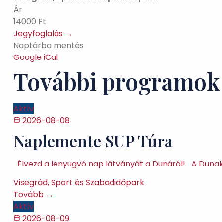
Ár
14000 Ft
Jegyfoglalás →
Naptárba mentés
Google
iCal
További programok
Aktív
2026-08-08
Naplemente SUP Túra
Élvezd a lenyugvó nap látványát a Dunáról! A Dunak
Visegrád, Sport és Szabadidőpark
Tovább →
Aktív
2026-08-09