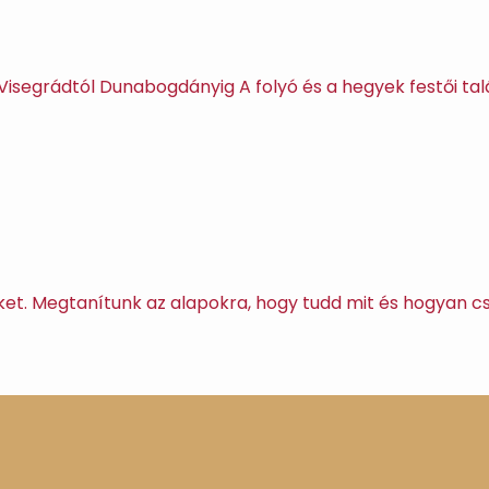
isegrádtól Dunabogdányig A folyó és a hegyek festői tal
t. Megtanítunk az alapokra, hogy tudd mit és hogyan csin