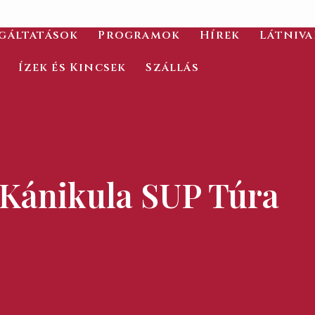
gáltatások
Programok
Hírek
Látniv
Ízek és Kincsek
Szállás
Kánikula SUP Túra