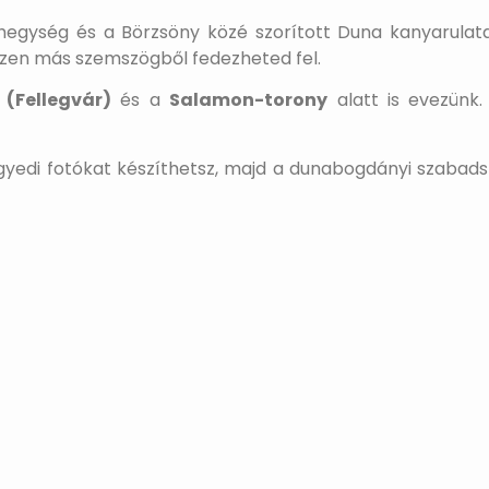
i-hegység és a Börzsöny közé szorított Duna kanyarula
zen más szemszögből fedezheted fel.
 (Fellegvár)
és a
Salamon-torony
alatt is evezünk.
yedi fotókat készíthetsz, majd a dunabogdányi szabadst