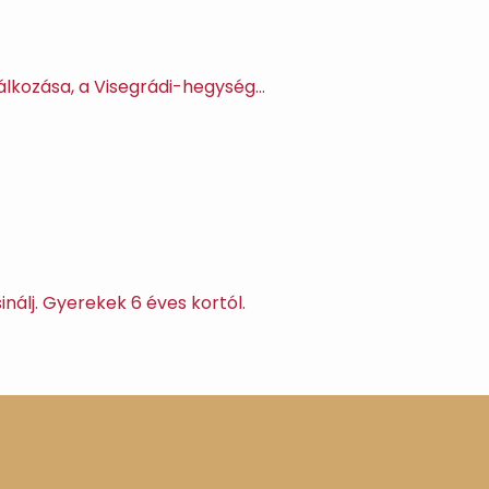
álkozása, a Visegrádi-hegység…
álj. Gyerekek 6 éves kortól.