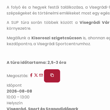
A folyó és a hegyek festői találkozása, a Visegrád
szépségeket és történelmi emlékeket most egy egés
A SUP túra során többek között a
Visegrádi Vár
környezetre.
Megállunk a
Kisoroszi szigetcsúcson
is, ahonnan eg
kezdőpontra, a Visegrádi Sportcentrumhoz.
A túra időtartama: 2,5-3 óra
Megosztás:
Időpont
2026-08-08
10:00 – 13:00
Helyszín
Visegrád, Sport és Szapadidőpark