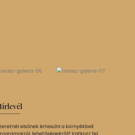
írlevél
zeretnél elsőnek értesülni a környékbeli
rogramokról, lehetőségekről? Iratkozz fel