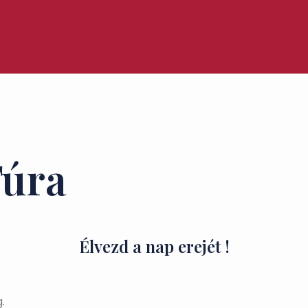
Túra
Élvezd a nap erejét !
.