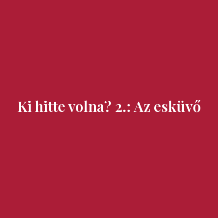
Ízek és Kincsek
Ki hitte volna? 2.: Az esküvő