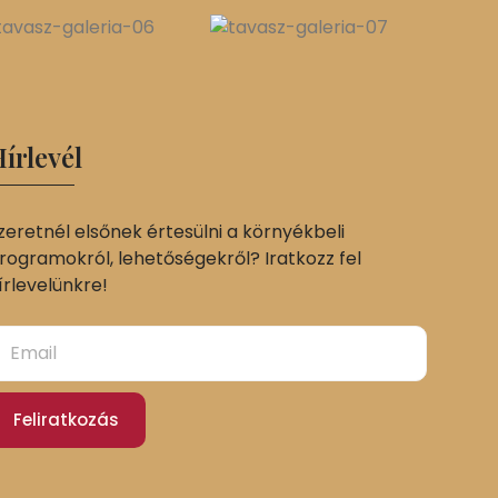
írlevél
zeretnél elsőnek értesülni a környékbeli
rogramokról, lehetőségekről? Iratkozz fel
írlevelünkre!
Feliratkozás
Slovak