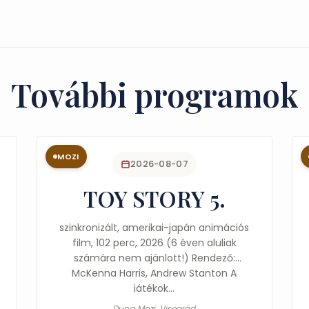
További programok
MOZI
2026-08-07
TOY STORY 5.
szinkronizált, amerikai-japán animációs
film, 102 perc, 2026 (6 éven aluliak
számára nem ajánlott!) Rendező:
McKenna Harris, Andrew Stanton A
játékok…
Duna Mozi, Visegrád