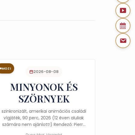
MOZI
2026-08-08
MINYONOK ÉS
SZÖRNYEK
szinkronizált, amerikai animációs családi
vígjáték, 90 perc, 2026 (12 éven aluliak
számára nem ajánlott!) Rendező: Pierre
Coffin Ez egy lármás,…
Duna Mozi, Visegrád