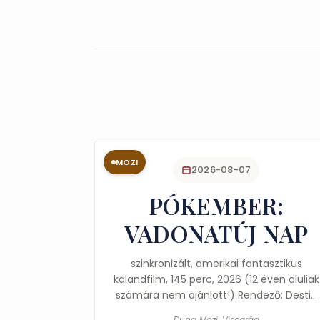
MOZI
2026-08-07
PÓKEMBER:
VADONATÚJ NAP
szinkronizált, amerikai fantasztikus
kalandfilm, 145 perc, 2026 (12 éven aluliak
számára nem ajánlott!) Rendező: Destin
Cretton Főszereplők: Tom Holland,
Duna Mozi, Visegrád