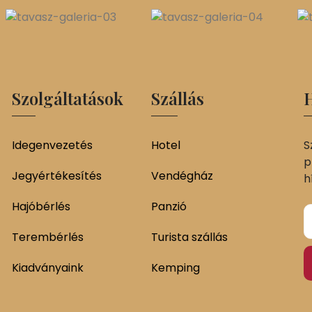
Szolgáltatások
Szállás
H
Idegenvezetés
Hotel
S
p
Jegyértékesítés
Vendégház
h
Hajóbérlés
Panzió
Terembérlés
Turista szállás
Kiadványaink
Kemping