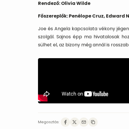
Rendező: Olivia Wilde
Főszereplők: Penélope Cruz, Edward N
Joe és Angela kapcsolata vékony jégen 
szolgál. Sajnos épp ma hivatalosak hoz
sülhet el, az bizony még annál is rosszab
Megosztás: