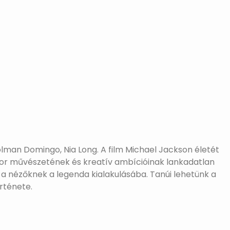
Colman Domingo, Nia Long. A film Michael Jackson életét
mikor művészetének és kreatív ambícióinak lankadatlan
t a nézőknek a legenda kialakulásába. Tanúi lehetünk a
örténete.