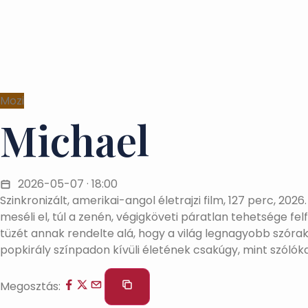
Mozi
Michael
2026-05-07 · 18:00
Szinkronizált, amerikai-angol életrajzi film, 127 perc, 2
meséli el, túl a zenén, végigköveti páratlan tehetsége 
tüzét annak rendelte alá, hogy a világ legnagyobb szórak
popkirály színpadon kívüli életének csakúgy, mint szólóka
Megosztás: