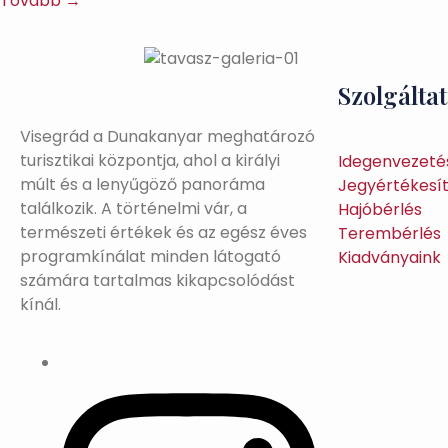
Tovább →
Szolgálta
Visegrád a Dunakanyar meghatározó
turisztikai központja, ahol a királyi
Idegenvezeté
múlt és a lenyűgöző panoráma
Jegyértékesí
találkozik. A történelmi vár, a
Hajóbérlés
természeti értékek és az egész éves
Terembérlés
programkínálat minden látogató
Kiadványaink
számára tartalmas kikapcsolódást
kínál.