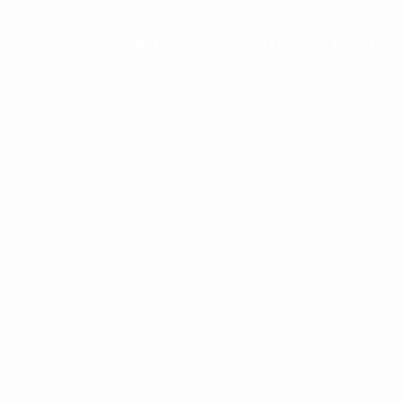
gáltatások
Programok
Hírek
Látniv
Ízek és Kincsek
Szállás