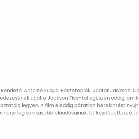
026. Rendező: Antoine Fuqua. Főszereplők: Jaafar Jackson, 
felfedezésének útját a Jackson Five-tól egészen odáig, a
oztatója legyen. A film eleddig páratlan betekintést nyúj
rrierje legikonikusabb előadásainak. Itt kezdődött az ő t