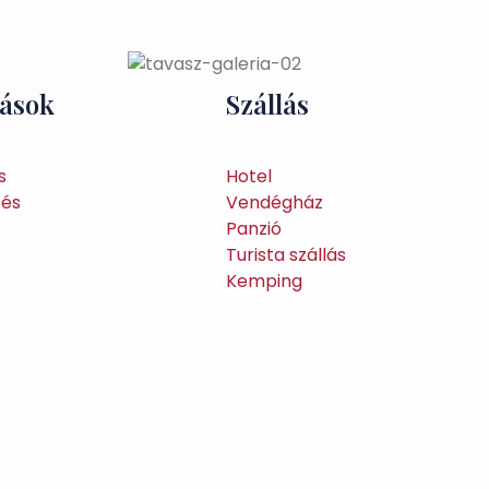
tások
Szállás
s
Hotel
tés
Vendégház
Panzió
Turista szállás
Kemping