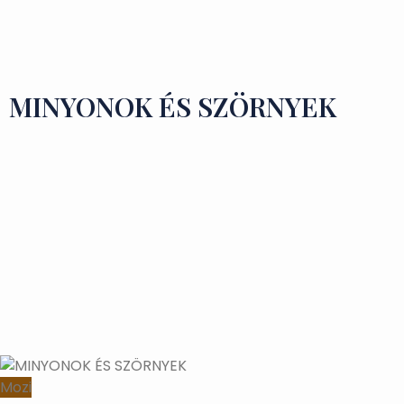
Ízek és Kincsek
MINYONOK ÉS SZÖRNYEK
Mozi