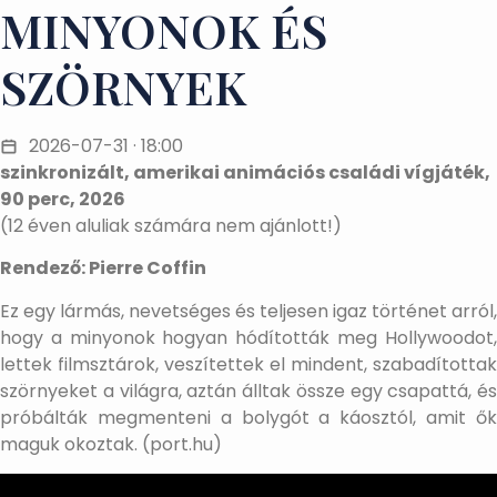
MINYONOK ÉS
SZÖRNYEK
2026-07-31 · 18:00
szinkronizált, amerikai animációs családi vígjáték,
90 perc, 2026
(12 éven aluliak számára nem ajánlott!)
Rendező: Pierre Coffin
Ez egy lármás, nevetséges és teljesen igaz történet arról,
hogy a minyonok hogyan hódították meg Hollywoodot,
lettek filmsztárok, veszítettek el mindent, szabadítottak
szörnyeket a világra, aztán álltak össze egy csapattá, és
próbálták megmenteni a bolygót a káosztól, amit ők
maguk okoztak. (port.hu)