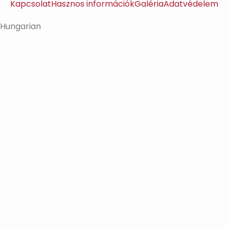
Kapcsolat
Hasznos információk
Galéria
Adatvédelem
Hungarian