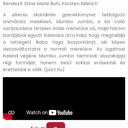
Rendező: Stine Marie Buhl, Karsten Kiilerich
A sikeres skandináv gyerekkönyvet feldolgozó
animációs mesében, Mumbo Jumbo, a kis víziló
varázsütésre hirtelen óriási méretűre nő, majd három
barátjával együtt kalandos útra indul, hogy megtalálja
a rettegett Baba Yaga boszorkányt, aki képes
visszaváltoztatni a normál méretére. Az izgalmas
kaland végére Mumbo Jumbo nemcsak visszakapja
régi formáját, hanem belül sokkal erősebbé és
érettebbé is válik. (port.hu)