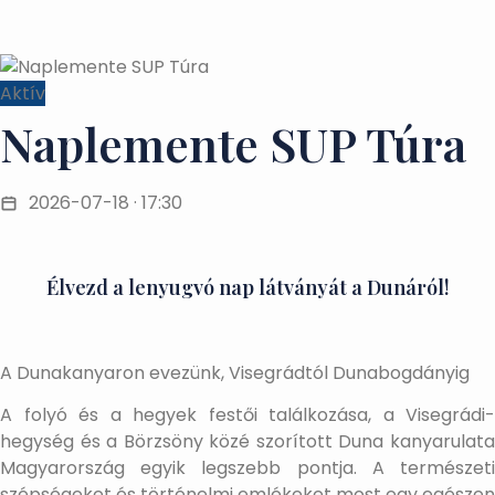
Aktív
Naplemente SUP Túra
2026-07-18 · 17:30
Élvezd a lenyugvó nap látványát a Dunáról!
A Dunakanyaron evezünk, Visegrádtól Dunabogdányig
A folyó és a hegyek festői találkozása, a Visegrádi-
hegység és a Börzsöny közé szorított Duna kanyarulata
Magyarország egyik legszebb pontja. A természeti
szépségeket és történelmi emlékeket most egy egészen