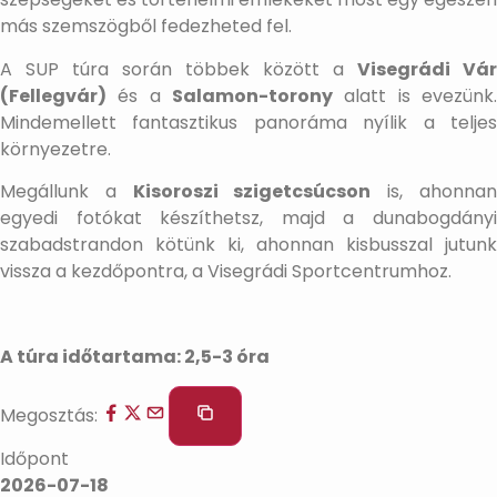
más szemszögből fedezheted fel.
A SUP túra során többek között a
Visegrádi Vár
(Fellegvár)
és a
Salamon-torony
alatt is evezünk.
Mindemellett fantasztikus panoráma nyílik a teljes
környezetre.
Megállunk a
Kisoroszi szigetcsúcson
is, ahonna
egyedi fotókat készíthetsz, majd a dunabogdányi
szabadstrandon kötünk ki, ahonnan kisbusszal jutunk
vissza a kezdőpontra, a Visegrádi Sportcentrumhoz.
A túra időtartama: 2,5-3 óra
Megosztás:
Időpont
2026-07-18