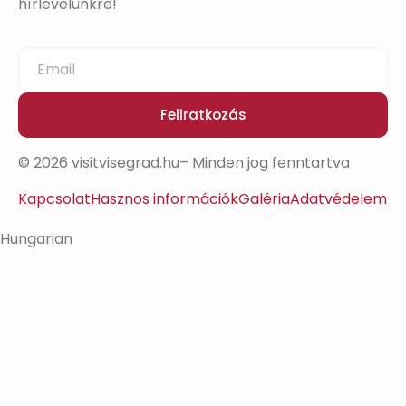
hírlevelünkre!
Feliratkozás
© 2026 visitvisegrad.hu– Minden jog fenntartva
Kapcsolat
Hasznos információk
Galéria
Adatvédelem
Hungarian