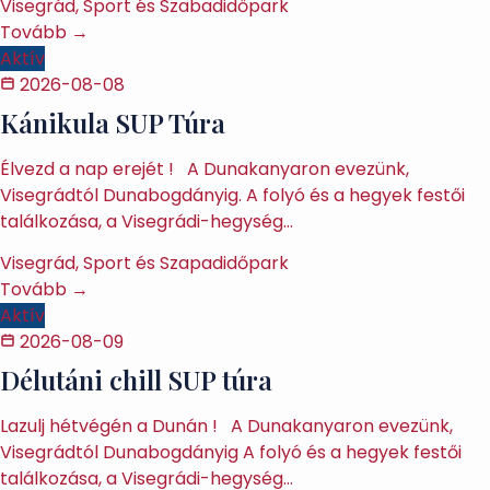
Visegrád, Sport és Szabadidőpark
Tovább →
Aktív
2026-08-08
Kánikula SUP Túra
Élvezd a nap erejét ! A Dunakanyaron evezünk,
Visegrádtól Dunabogdányig. A folyó és a hegyek festői
találkozása, a Visegrádi-hegység…
Visegrád, Sport és Szapadidőpark
Tovább →
Aktív
2026-08-09
Délutáni chill SUP túra
Lazulj hétvégén a Dunán ! A Dunakanyaron evezünk,
Visegrádtól Dunabogdányig A folyó és a hegyek festői
találkozása, a Visegrádi-hegység…