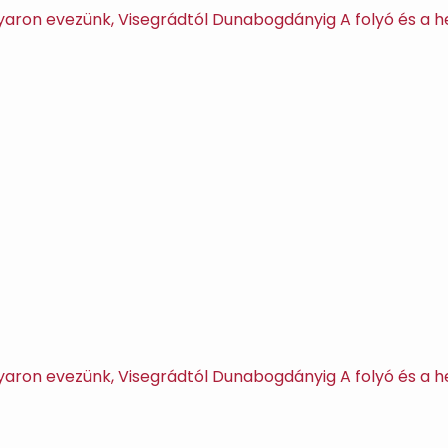
aron evezünk, Visegrádtól Dunabogdányig A folyó és a h
aron evezünk, Visegrádtól Dunabogdányig A folyó és a h