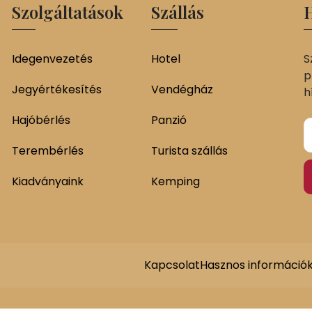
Szolgáltatások
Szállás
H
Idegenvezetés
Hotel
S
p
Jegyértékesítés
Vendégház
h
Hajóbérlés
Panzió
Terembérlés
Turista szállás
Kiadványaink
Kemping
Kapcsolat
Hasznos információ