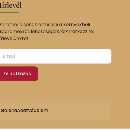
írlevél
zeretnél elsőnek értesülni a környékbeli
rogramokról, lehetőségekről? Iratkozz fel
írlevelünkre!
Feliratkozás
k
Galéria
Adatvédelem