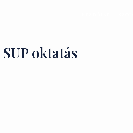
Kezdőlap
Szol
SUP oktatás