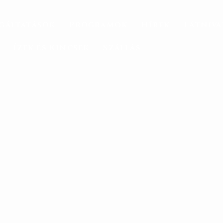
gáltatások
Programok
Hírek
Látniv
Ízek és Kincsek
Szállás