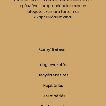
történelmi vár, a természeti értékek és az
egész éves programkínálat minden
látogató számára tartalmas
kikapcsolódást kínál.
Szolgáltatások
Idegenvezetés
Jegyértékesítés
Hajóbérlés
Terembérlés