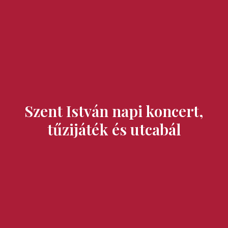
Ízek és Kincsek
Szent István napi koncert,
tűzijáték és utcabál