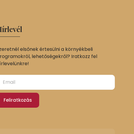
írlevél
zeretnél elsőnek értesülni a környékbeli
rogramokról, lehetőségekről? Iratkozz fel
írlevelünkre!
Feliratkozás