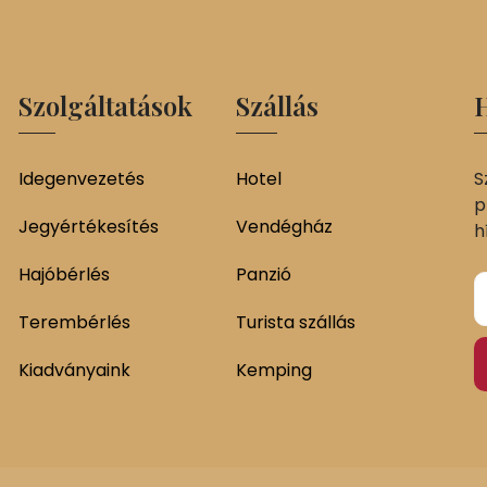
Szolgáltatások
Szállás
H
Idegenvezetés
Hotel
S
p
Jegyértékesítés
Vendégház
h
Hajóbérlés
Panzió
Terembérlés
Turista szállás
Kiadványaink
Kemping