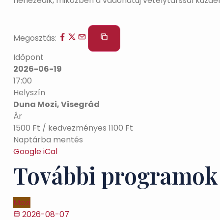
nehezedik, miközben a vadonatúj vetélytárssal küzde
Megosztás:
Időpont
2026-06-19
17:00
Helyszín
Duna Mozi, Visegrád
Ár
1500 Ft / kedvezményes 1100 Ft
Naptárba mentés
Google
iCal
További programok
Mozi
2026-08-07