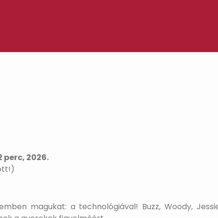
 perc, 2026.
tt!)
k szemben magukat: a technológiával! Buzz, Woody, Jes