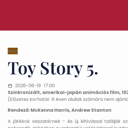
Mozi
Toy Story 5.
2026-06-19 · 17:00
Szinkronizált, amerikai-japán animációs film, 102
(Előzetes korhatár: 6 éven aluliak számára nem ajánlo
Rendező: McKenna Harris, Andrew Stanton
A játékok visszatérnek – és új kihívással találjá