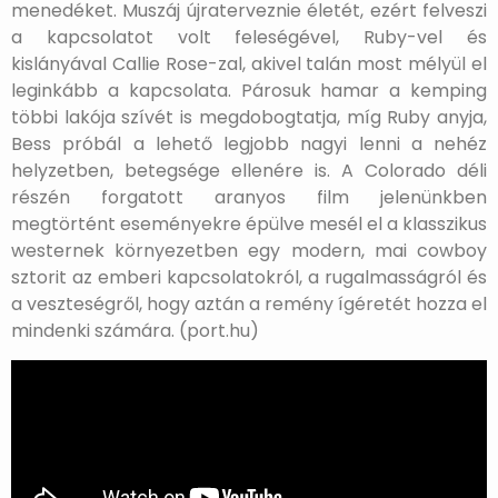
menedéket. Muszáj újraterveznie életét, ezért felveszi
a kapcsolatot volt feleségével, Ruby-vel és
kislányával Callie Rose-zal, akivel talán most mélyül el
leginkább a kapcsolata. Párosuk hamar a kemping
többi lakója szívét is megdobogtatja, míg Ruby anyja,
Bess próbál a lehető legjobb nagyi lenni a nehéz
helyzetben, betegsége ellenére is. A Colorado déli
részén forgatott aranyos film jelenünkben
megtörtént eseményekre épülve mesél el a klasszikus
westernek környezetben egy modern, mai cowboy
sztorit az emberi kapcsolatokról, a rugalmasságról és
a veszteségről, hogy aztán a remény ígéretét hozza el
mindenki számára. (port.hu)