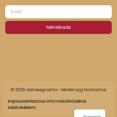
Feliratkozás
© 2026 visitvisegrad.hu– Minden jog fenntartva
Slovak
German
Kapcsolat
Hasznos információk
Galéria
Adatvédelem
English
Hungarian