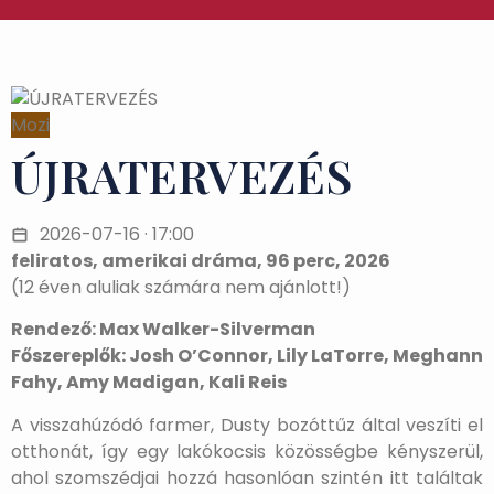
Mozi
ÚJRATERVEZÉS
2026-07-16 · 17:00
feliratos, amerikai dráma, 96 perc, 2026
(12 éven aluliak számára nem ajánlott!)
Rendező: Max Walker-Silverman
Főszereplők: Josh O’Connor, Lily LaTorre, Meghann
Fahy, Amy Madigan, Kali Reis
A visszahúzódó farmer, Dusty bozóttűz által veszíti el
otthonát, így egy lakókocsis közösségbe kényszerül,
ahol szomszédjai hozzá hasonlóan szintén itt találtak