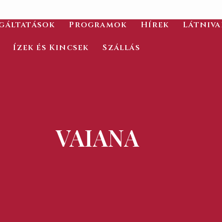
gáltatások
Programok
Hírek
Látniv
Ízek és Kincsek
Szállás
VAIANA