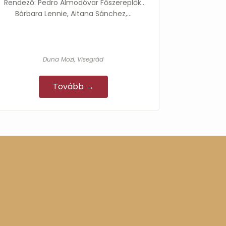
Rendező: Pedro Almodóvar Főszereplők:
Bárbara Lennie, Aitana Sánchez,…
Duna Mozi, Visegrád
Tovább →