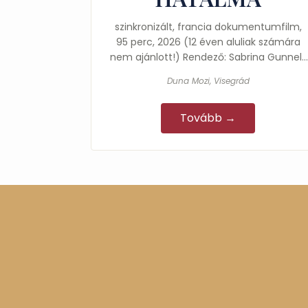
szinkronizált, francia dokumentumfilm,
95 perc, 2026 (12 éven aluliak számára
nem ajánlott!) Rendező: Sabrina Gunnell,
Steven Gunnell Főszereplők: Abbé Louis…
Duna Mozi, Visegrád
Tovább →