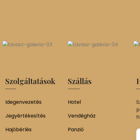
Szolgáltatások
Szállás
H
Idegenvezetés
Hotel
S
p
Jegyértékesítés
Vendégház
h
Hajóbérlés
Panzió