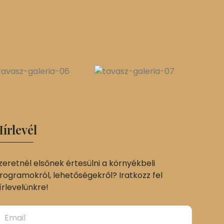
írlevél
zeretnél elsőnek értesülni a környékbeli
rogramokról, lehetőségekről? Iratkozz fel
írlevelünkre!