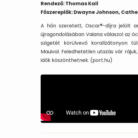
Rendező: Thomas Kail
Főszereplők: Dwayne Johnson, Cather
A hőn szeretett, Oscar®-díjra jelölt 
újragondolásában Vaiana válaszol az óc
szigetét körülvevő korallzátonyon túl
Mauival. Feledhetetlen utazás vár rájuk
idők köszönthetnek. (port.hu)