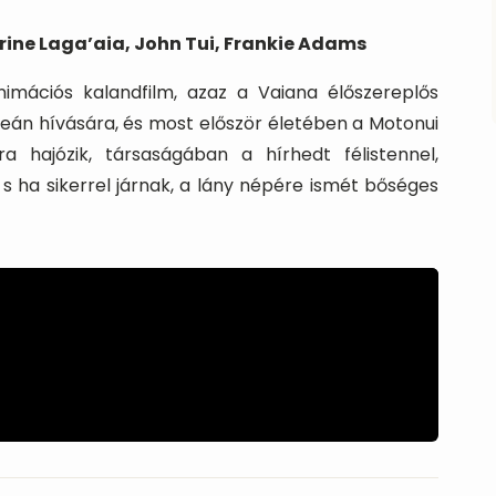
ine Laga’aia, John Tui, Frankie Adams
animációs kalandfilm, azaz a Vaiana élőszereplős
eán hívására, és most először életében a Motonui
ra hajózik, társaságában a hírhedt félistennel,
, s ha sikerrel járnak, a lány népére ismét bőséges